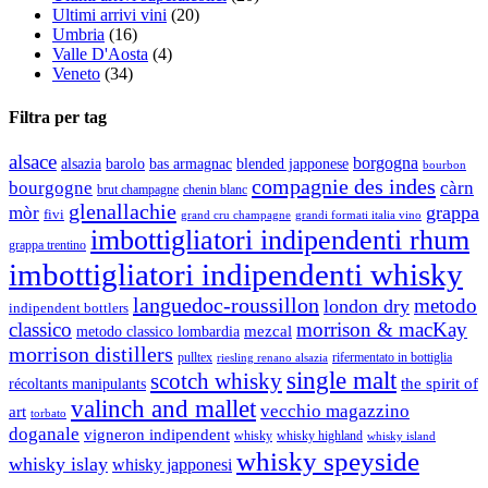
Ultimi arrivi vini
(20)
Umbria
(16)
Valle D'Aosta
(4)
Veneto
(34)
Filtra per tag
alsace
borgogna
alsazia
barolo
blended japponese
bas armagnac
bourbon
compagnie des indes
bourgogne
càrn
brut champagne
chenin blanc
glenallachie
grappa
mòr
fivi
grandi formati italia vino
grand cru champagne
imbottigliatori indipendenti rhum
grappa trentino
imbottigliatori indipendenti whisky
languedoc-roussillon
metodo
london dry
indipendent bottlers
classico
morrison & macKay
mezcal
metodo classico lombardia
morrison distillers
pulltex
rifermentato in bottiglia
riesling renano alsazia
single malt
scotch whisky
récoltants manipulants
the spirit of
valinch and mallet
vecchio magazzino
art
torbato
doganale
vigneron indipendent
whisky
whisky highland
whisky island
whisky speyside
whisky islay
whisky japponesi