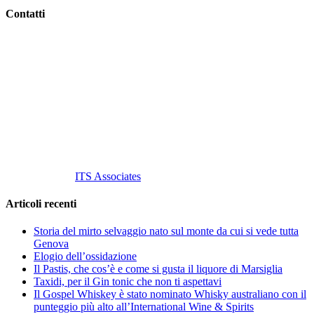
Contatti
Vino Vino di Gaviglio Andrea
C.so S. Gottardo, 13 20136 Milano MI
Tel
. +39 02 58.10.12.39
Cell.
+39 329 711 1014
P. Iva 10847580965
info@vinovinomilano.it
© 2013 Vino Vino di Andrea Gaviglio.
Tutti i diritti riservati.
Customized by
ITS Associates
Articoli recenti
Storia del mirto selvaggio nato sul monte da cui si vede tutta
Genova
Elogio dell’ossidazione
Il Pastis, che cos’è e come si gusta il liquore di Marsiglia
Taxidi, per il Gin tonic che non ti aspettavi
Il Gospel Whiskey è stato nominato Whisky australiano con il
punteggio più alto all’International Wine & Spirits