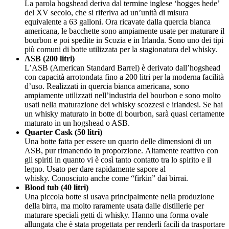
La parola hogshead deriva dal termine inglese ‘hogges hede’
del XV secolo, che si riferiva ad un’unità di misura
equivalente a 63 galloni. Ora ricavate dalla quercia bianca
americana, le bacchette sono ampiamente usate per maturare il
bourbon e poi spedite in Scozia e in Irlanda. Sono uno dei tipi
più comuni di botte utilizzata per la stagionatura del whisky.
ASB (200 litri)
L’ASB (American Standard Barrel) è derivato dall’hogshead
con capacità arrotondata fino a 200 litri per la moderna facilità
d’uso. Realizzati in quercia bianca americana, sono
ampiamente utilizzati nell’industria del bourbon e sono molto
usati nella maturazione dei whisky scozzesi e irlandesi. Se hai
un whisky maturato in botte di bourbon, sarà quasi certamente
maturato in un hogshead o ASB.
Quarter Cask (50 litri)
Una botte fatta per essere un quarto delle dimensioni di un
ASB, pur rimanendo in proporzione. Altamente reattivo con
gli spiriti in quanto vi è così tanto contatto tra lo spirito e il
legno. Usato per dare rapidamente sapore al
whisky. Conosciuto anche come “firkin” dai birrai.
Blood tub (40 litri)
Una piccola botte si usava principalmente nella produzione
della birra, ma molto raramente usata dalle distillerie per
maturare speciali getti di whisky. Hanno una forma ovale
allungata che è stata progettata per renderli facili da trasportare