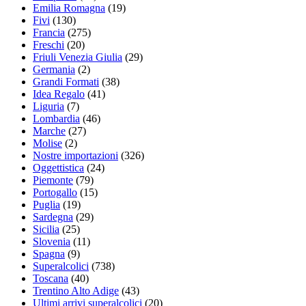
Emilia Romagna
(19)
Fivi
(130)
Francia
(275)
Freschi
(20)
Friuli Venezia Giulia
(29)
Germania
(2)
Grandi Formati
(38)
Idea Regalo
(41)
Liguria
(7)
Lombardia
(46)
Marche
(27)
Molise
(2)
Nostre importazioni
(326)
Oggettistica
(24)
Piemonte
(79)
Portogallo
(15)
Puglia
(19)
Sardegna
(29)
Sicilia
(25)
Slovenia
(11)
Spagna
(9)
Superalcolici
(738)
Toscana
(40)
Trentino Alto Adige
(43)
Ultimi arrivi superalcolici
(20)