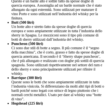
Questo è un barile alto e sottile fatto da spesse doghe di
quercia europea. Assomiglia ad un barile normale che è stato
allungato da ogni estremità. Sono utilizzati per maturare il
vino Porto e sono utilizzati nell’industria del whisky per la
finitura.
Butt (500 litri)
Un botte alto e stretto fatto da spesse doghe di quercia
europea e sono ampiamente utilizzate in tutta l’industria dello
sherry in Spagna. Le mozziconi sono il tipo più comune di
botti di sherry utilizzati dall’industria del whisky.
Puncheon (500 litri)
Ci sono due stili di botte a segno. Il più comune è il “segno
della macchina”, che è corto, grasso e fatto da spesse doghe di
quercia americana. Il secondo è il ‘Sherry shape puncheon’,
che è più allungato e realizzato con doghe più sottili di quercia
spagnola. Sono utilizzati rispettivamente nel settore del rum e
dello sherry e sono principalmente utilizzati per rifinire il
whisky.
Barrique (300 litri)
Queste sono le botti che sono ampiamente utilizzate in tutta
l’industria vinicola. Si differenziano da molti altri tipi di botti o
barili poiché sono legati con strisce di legno piuttosto che i
normali cerchi metallici. Usato per dare al whisky una “botte
di vino”.
Hogshead (225 litri)