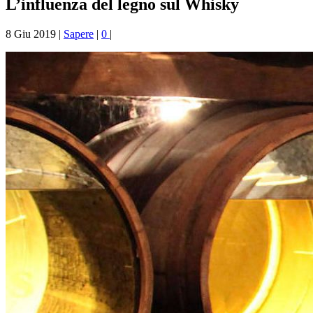
L’influenza del legno sul Whisky
8 Giu 2019
|
Sapere
|
0
|