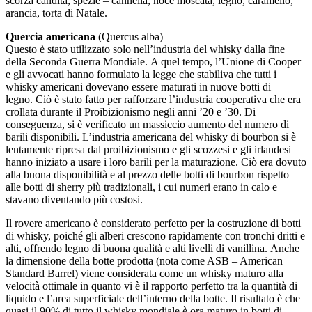
scorza candita, spezie – cannella, noce moscata, legno, caramello,
arancia, torta di Natale.
Quercia americana
(Quercus alba)
Questo è stato utilizzato solo nell’industria del whisky dalla fine
della Seconda Guerra Mondiale. A quel tempo, l’Unione di Cooper
e gli avvocati hanno formulato la legge che stabiliva che tutti i
whisky americani dovevano essere maturati in nuove botti di
legno. Ciò è stato fatto per rafforzare l’industria cooperativa che era
crollata durante il Proibizionismo negli anni ’20 e ’30. Di
conseguenza, si è verificato un massiccio aumento del numero di
barili disponibili. L’industria americana del whisky di bourbon si è
lentamente ripresa dal proibizionismo e gli scozzesi e gli irlandesi
hanno iniziato a usare i loro barili per la maturazione. Ciò era dovuto
alla buona disponibilità e al prezzo delle botti di bourbon rispetto
alle botti di sherry più tradizionali, i cui numeri erano in calo e
stavano diventando più costosi.
Il rovere americano è considerato perfetto per la costruzione di botti
di whisky, poiché gli alberi crescono rapidamente con tronchi dritti e
alti, offrendo legno di buona qualità e alti livelli di vanillina. Anche
la dimensione della botte prodotta (nota come ASB – American
Standard Barrel) viene considerata come un whisky maturo alla
velocità ottimale in quanto vi è il rapporto perfetto tra la quantità di
liquido e l’area superficiale dell’interno della botte. Il risultato è che
quasi il 90% di tutto il whisky mondiale è ora maturo in botti di