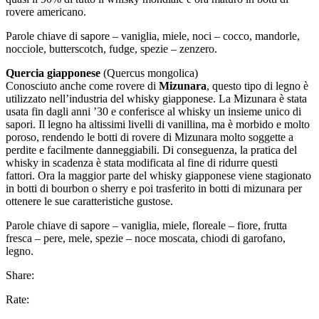
rovere americano.
Parole chiave di sapore – vaniglia, miele, noci – cocco, mandorle,
nocciole, butterscotch, fudge, spezie – zenzero.
Quercia giapponese
(Quercus mongolica)
Conosciuto anche come rovere di
Mizunara
, questo tipo di legno è
utilizzato nell’industria del whisky giapponese. La Mizunara è stata
usata fin dagli anni ’30 e conferisce al whisky un insieme unico di
sapori. Il legno ha altissimi livelli di vanillina, ma è morbido e molto
poroso, rendendo le botti di rovere di Mizunara molto soggette a
perdite e facilmente danneggiabili. Di conseguenza, la pratica del
whisky in scadenza è stata modificata al fine di ridurre questi
fattori. Ora la maggior parte del whisky giapponese viene stagionato
in botti di bourbon o sherry e poi trasferito in botti di mizunara per
ottenere le sue caratteristiche gustose.
Parole chiave di sapore – vaniglia, miele, floreale – fiore, frutta
fresca – pere, mele, spezie – noce moscata, chiodi di garofano,
legno.
Share:
Rate: