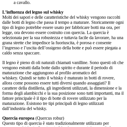
a cavallo.
L’influenza del legno sul whisky
Molti dei sapori e delle caratteristiche del whisky vengono raccolti
dalle botti di legno che passa il tempo a maturare. Storicamente ogni
tipo di legno potrebbe essere usato per fabbricare botti ma ora, per
legge, ora devono essere costruito con quercia. La quercia è
selezionata per la sua robustezza e tuttavia facile da lavorare, ha una
grana strette che impedisce la fuoriuscita, è porosa e consente
l’ingresso e l’uscita dell’ossigeno della botte e può essere piegata a
caldo senza spaccare.
Il legno è pieno di oli naturali chiamati vanilline. Sono questi oli che
vengono estratti dalla botte dallo spirito e durante il periodo di
maturazione che aggiungono al profilo aromatico del
whiskey. Quindi se tutto il whisky è maturato in botti di rovere,
allora come possono essere tutti diversi quando assaggiati? Il
carattere della distilleria, gli ingredienti utilizzati, la dimensione e la
forma degli alambicchi e la sua posizione sono tutti importanti, ma il
fattore principale è il tipo di botte di rovere utilizzato per la
maturazione. Esistono tre tipi principali di legno utilizzati
dall’industria del whisky.
Quercia europea
(Quercus robur)
Questo tipo di quercia è stato tradizionalmente utilizzato per