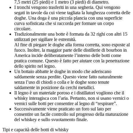
7,5 metri (25 piedi) e 1 metro (3 piedi) di diametro.
I tronchi vengono trasferiti in una segheria. Qui vengono
segati in tavole da cui viene tagliata la lunghezza corretta delle
doghe. Una doga è una piccola plancia con una superficie
curva sofisticata che si raccorda per formare un corpo
circolare.
Tradizionalmente una botte è formata da 32 righi con altri 15
utilizzati per sigillare le estremità.
Al fine di piegare le doghe alla forma corretta, sono esposte al
fuoco. Inoltre, la maggior parte delle distillerie di bourbon in
America incide deliberatamente l’interno delle botti come
pratica comune. Questo è fatto per aiutare con la penetrazione
dello spirito nel legno.
Un bottaio abbatte le doghe in modo che aderiscano
saldamente senza perdite. Questo viene fatto naturalmente
senza l’uso di chiodi o colla e le doghe sono tenute
saldamente in posizione da cerchi metallici.
Il legno è un materiale poroso e i distillatori vogliono che il
whisky interagisca con l’aria. Pertanto, non si usano vernici o
vernici sulle botti per consentire al legno di “respirare”.
Successivamente viene praticato un foro sul lato per
consentire un facile controllo sul progresso della maturazione
del whiskey e sullo svuotamento finale.
Tipi e capacità delle botti di whisky