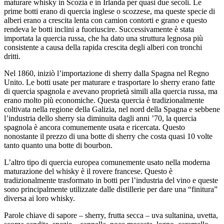
maturare whisky in Scozia e in Irlanda per quasi due secoli. Le
prime botti erano di quercia inglese o scozzese, ma queste specie di
alberi erano a crescita lenta con camion contorti e grano e questo
rendeva le botti inclini a fuoriuscire. Successivamente è stata
importata la quercia russa, che ha dato una struttura legnosa più
consistente a causa della rapida crescita degli alberi con tronchi
dritti.
Nel 1860, iniziò l’importazione di sherry dalla Spagna nel Regno
Unito. Le botti usate per maturare e trasportare lo sherry erano fatte
di quercia spagnola e avevano proprietà simili alla quercia russa, ma
erano molto più economiche. Questa quercia è tradizionalmente
coltivata nella regione della Galizia, nel nord della Spagna e sebbene
l’industria dello sherry sia diminuita dagli anni ’70, la quercia
spagnola è ancora comunemente usata e ricercata. Questo
nonostante il prezzo di una botte di sherry che costa quasi 10 volte
tanto quanto una botte di bourbon.
L’altro tipo di quercia europea comunemente usato nella moderna
maturazione del whisky è il rovere francese. Questo è
tradizionalmente trasformato in botti per l’industria del vino e queste
sono principalmente utilizzate dalle distillerie per dare una “finitura”
diversa ai loro whisky.
Parole chiave di sapore – sherry, frutta secca – uva sultanina, uvetta,