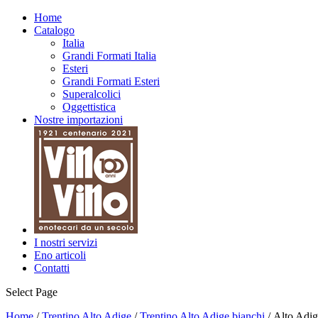
Home
Catalogo
Italia
Grandi Formati Italia
Esteri
Grandi Formati Esteri
Superalcolici
Oggettistica
Nostre importazioni
I nostri servizi
Eno articoli
Contatti
Select Page
Home
/
Trentino Alto Adige
/
Trentino Alto Adige bianchi
/ Alto Adi