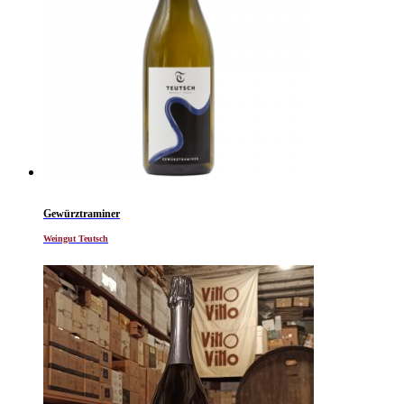
Gewürztraminer
Weingut Teutsch