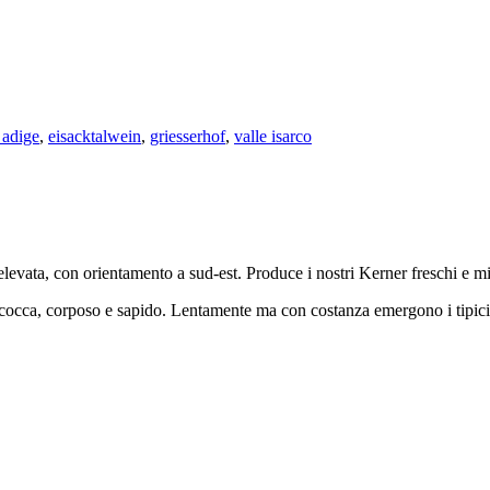
 adige
,
eisacktalwein
,
griesserhof
,
valle isarco
 elevata, con orientamento a sud-est. Produce i nostri Kerner freschi e mi
lbicocca, corposo e sapido. Lentamente ma con costanza emergono i tipici