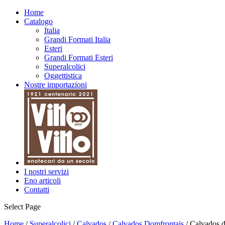
Home
Catalogo
Italia
Grandi Formati Italia
Esteri
Grandi Formati Esteri
Superalcolici
Oggettistica
Nostre importazioni
I nostri servizi
Eno articoli
Contatti
Select Page
Home
/
Superalcolici
/
Calvados
/
Calvados Domfrontais
/ Calvados 