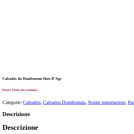
Calvados du Domfrontais Hors D’Age
Pacory Ferme des Grimaux
Categorie:
Calvados
,
Calvados Domfrontais
,
Nostre importazioni
,
Pa
Descrizione
Descrizione