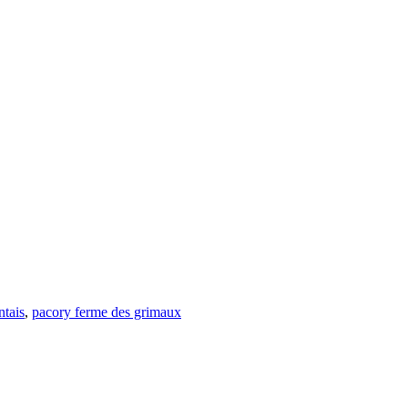
ntais
,
pacory ferme des grimaux