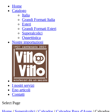
Home
Catalogo
Italia
Grandi Formati Italia
Esteri
Grandi Formati Esteri
Superalcolici
Oggettistica
Nostre importazioni
I nostri servizi
Eno articoli
Contatti
Select Page
Home
/
Superalcolici
/
Calvados
/
Calvados Pays d'Auge
/ Calvados