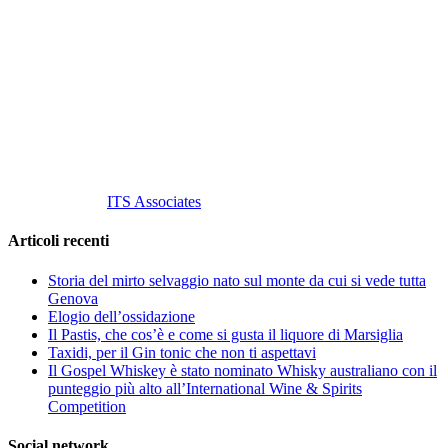
Vino Vino di Gaviglio Andrea
C.so S. Gottardo, 13 20136 Milano MI
Tel
. +39 02 58.10.12.39
Cell.
+39 329 711 1014
P. Iva 10847580965
info@vinovinomilano.it
© 2013 Vino Vino di Andrea Gaviglio.
Tutti i diritti riservati.
Customized by
ITS Associates
Articoli recenti
Storia del mirto selvaggio nato sul monte da cui si vede tutta
Genova
Elogio dell’ossidazione
Il Pastis, che cos’è e come si gusta il liquore di Marsiglia
Taxidi, per il Gin tonic che non ti aspettavi
Il Gospel Whiskey è stato nominato Whisky australiano con il
punteggio più alto all’International Wine & Spirits
Competition
Social network