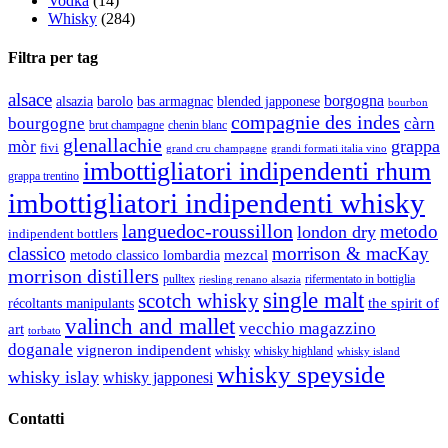
Vodka
(14)
Whisky
(284)
Filtra per tag
alsace
borgogna
alsazia
barolo
blended japponese
bas armagnac
bourbon
compagnie des indes
bourgogne
càrn
brut champagne
chenin blanc
glenallachie
grappa
mòr
fivi
grandi formati italia vino
grand cru champagne
imbottigliatori indipendenti rhum
grappa trentino
imbottigliatori indipendenti whisky
languedoc-roussillon
metodo
london dry
indipendent bottlers
classico
morrison & macKay
mezcal
metodo classico lombardia
morrison distillers
pulltex
rifermentato in bottiglia
riesling renano alsazia
single malt
scotch whisky
récoltants manipulants
the spirit of
valinch and mallet
vecchio magazzino
art
torbato
doganale
vigneron indipendent
whisky
whisky highland
whisky island
whisky speyside
whisky islay
whisky japponesi
Contatti