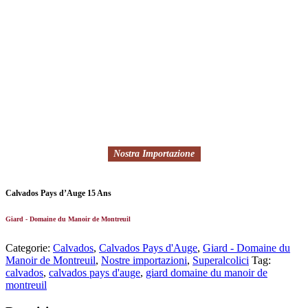
Nostra Importazione
Calvados Pays d’Auge 15 Ans
Giard - Domaine du Manoir de Montreuil
Categorie:
Calvados
,
Calvados Pays d'Auge
,
Giard - Domaine du
Manoir de Montreuil
,
Nostre importazioni
,
Superalcolici
Tag:
calvados
,
calvados pays d'auge
,
giard domaine du manoir de
montreuil