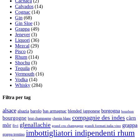
Cachaça
(2)
Calvados
(14)
Cognac
(14)
Gin
(68)
Gin Sloe
(1)
Grappa
(49)
Jenever
(3)
Liquori
(36)
Mezcal
(29)
Pisco
(2)
Rhum
(114)
Shochu
(3)
Tequila
(9)
Vermouth
(16)
Vodka
(14)
Whisky
(284)
Filtra per tag
alsace
borgogna
alsazia
barolo
blended japponese
bas armagnac
bourbon
compagnie des indes
bourgogne
càrn
brut champagne
chenin blanc
glenallachie
grappa
mòr
fivi
grandi formati italia vino
grand cru champagne
imbottigliatori indipendenti rhum
grappa trentino