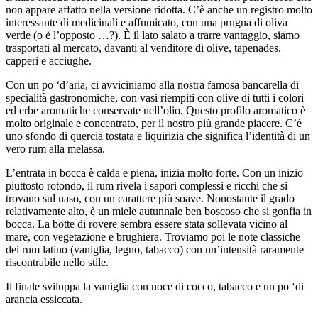
non appare affatto nella versione ridotta. C’è anche un registro molto
interessante di medicinali e affumicato, con una prugna di oliva
verde (o è l’opposto …?). È il lato salato a trarre vantaggio, siamo
trasportati al mercato, davanti al venditore di olive, tapenades,
capperi e acciughe.
Con un po ‘d’aria, ci avviciniamo alla nostra famosa bancarella di
specialità gastronomiche, con vasi riempiti con olive di tutti i colori
ed erbe aromatiche conservate nell’olio. Questo profilo aromatico è
molto originale e concentrato, per il nostro più grande piacere. C’è
uno sfondo di quercia tostata e liquirizia che significa l’identità di un
vero rum alla melassa.
L’entrata in bocca è calda e piena, inizia molto forte. Con un inizio
piuttosto rotondo, il rum rivela i sapori complessi e ricchi che si
trovano sul naso, con un carattere più soave. Nonostante il grado
relativamente alto, è un miele autunnale ben boscoso che si gonfia in
bocca. La botte di rovere sembra essere stata sollevata vicino al
mare, con vegetazione e brughiera. Troviamo poi le note classiche
dei rum latino (vaniglia, legno, tabacco) con un’intensità raramente
riscontrabile nello stile.
Il finale sviluppa la vaniglia con noce di cocco, tabacco e un po ‘di
arancia essiccata.