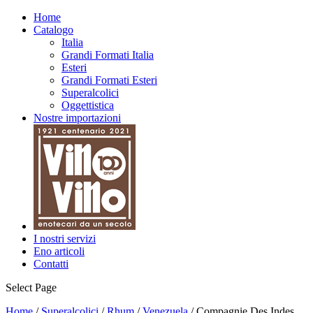
Home
Catalogo
Italia
Grandi Formati Italia
Esteri
Grandi Formati Esteri
Superalcolici
Oggettistica
Nostre importazioni
I nostri servizi
Eno articoli
Contatti
Select Page
Home
/
Superalcolici
/
Rhum
/
Venezuela
/ Compagnie Des Indes