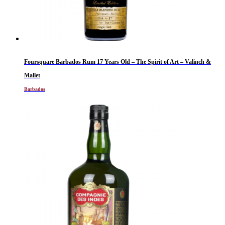
Foursquare Barbados Rum 17 Years Old – The Spirit of Art – Valinch &
Mallet
Barbados