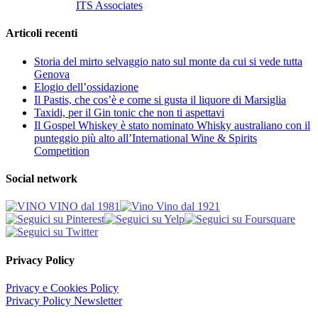
Customized by
ITS Associates
Articoli recenti
Storia del mirto selvaggio nato sul monte da cui si vede tutta
Genova
Elogio dell’ossidazione
Il Pastis, che cos’è e come si gusta il liquore di Marsiglia
Taxidi, per il Gin tonic che non ti aspettavi
Il Gospel Whiskey è stato nominato Whisky australiano con il
punteggio più alto all’International Wine & Spirits
Competition
Social network
Privacy Policy
Privacy e Cookies Policy
Privacy Policy Newsletter