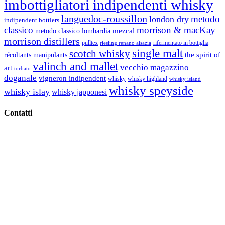
imbottigliatori indipendenti whisky
languedoc-roussillon
metodo
london dry
indipendent bottlers
classico
morrison & macKay
mezcal
metodo classico lombardia
morrison distillers
pulltex
rifermentato in bottiglia
riesling renano alsazia
single malt
scotch whisky
récoltants manipulants
the spirit of
valinch and mallet
vecchio magazzino
art
torbato
doganale
vigneron indipendent
whisky
whisky highland
whisky island
whisky speyside
whisky islay
whisky japponesi
Contatti
Vino Vino di Gaviglio Andrea
C.so S. Gottardo, 13 20136 Milano MI
Tel
. +39 02 58.10.12.39
Cell.
+39 329 711 1014
P. Iva 10847580965
info@vinovinomilano.it
© 2013 Vino Vino di Andrea Gaviglio.
Tutti i diritti riservati.