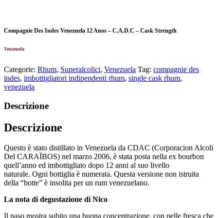
Compagnie Des Indes Venezuela 12 Anos – C.A.D.C – Cask Strength
Venezuela
Categorie:
Rhum
,
Superalcolici
,
Venezuela
Tag:
compagnie des
indes
,
imbottigliatori indipendenti rhum
,
single cask rhum
,
venezuela
Descrizione
Descrizione
Questo è stato distillato in Venezuela da CDAC (Corporacion Alcoli
Del CARAÏBOS) nel marzo 2006, è stata posta nella ex bourbon
quell’anno ed imbottigliato dopo 12 anni al suo livello
naturale. Ogni bottiglia è numerata. Questa versione non istruita
della “botte” è insolita per un rum venezuelano.
La nota di degustazione di Nico
Il naso mostra subito una buona concentrazione, con pelle fresca che