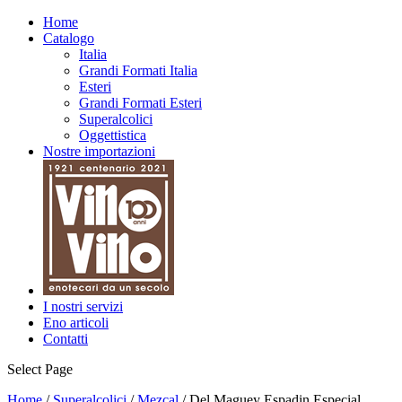
Home
Catalogo
Italia
Grandi Formati Italia
Esteri
Grandi Formati Esteri
Superalcolici
Oggettistica
Nostre importazioni
I nostri servizi
Eno articoli
Contatti
Select Page
Home
/
Superalcolici
/
Mezcal
/ Del Maguey Espadin Especial