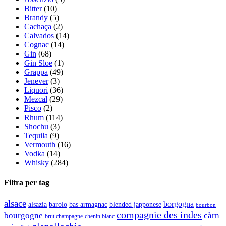
Bitter
(10)
Brandy
(5)
Cachaça
(2)
Calvados
(14)
Cognac
(14)
Gin
(68)
Gin Sloe
(1)
Grappa
(49)
Jenever
(3)
Liquori
(36)
Mezcal
(29)
Pisco
(2)
Rhum
(114)
Shochu
(3)
Tequila
(9)
Vermouth
(16)
Vodka
(14)
Whisky
(284)
Filtra per tag
alsace
borgogna
alsazia
barolo
blended japponese
bas armagnac
bourbon
compagnie des indes
bourgogne
càrn
brut champagne
chenin blanc