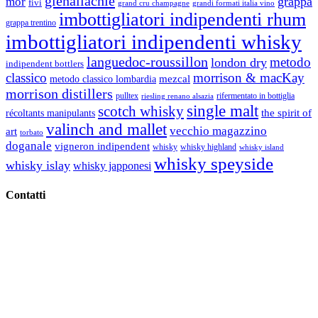
glenallachie
grappa
mòr
fivi
grandi formati italia vino
grand cru champagne
imbottigliatori indipendenti rhum
grappa trentino
imbottigliatori indipendenti whisky
languedoc-roussillon
metodo
london dry
indipendent bottlers
classico
morrison & macKay
mezcal
metodo classico lombardia
morrison distillers
pulltex
rifermentato in bottiglia
riesling renano alsazia
single malt
scotch whisky
récoltants manipulants
the spirit of
valinch and mallet
vecchio magazzino
art
torbato
doganale
vigneron indipendent
whisky
whisky highland
whisky island
whisky speyside
whisky islay
whisky japponesi
Contatti
Vino Vino di Gaviglio Andrea
C.so S. Gottardo, 13 20136 Milano MI
Tel
. +39 02 58.10.12.39
Cell.
+39 329 711 1014
P. Iva 10847580965
info@vinovinomilano.it