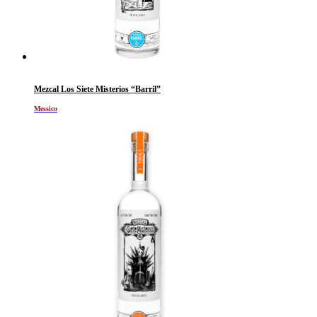
Mezcal Los Siete Misterios “Barril”
Messico