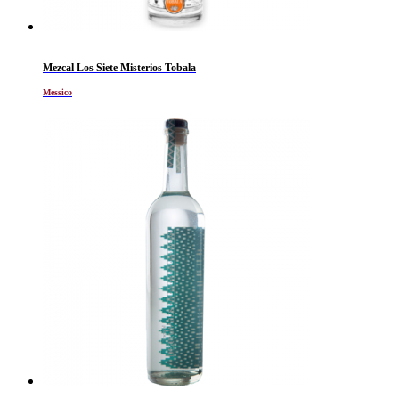
Mezcal Los Siete Misterios Tobala
Messico