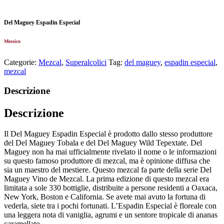
Del Maguey Espadin Especial
Messico
Categorie:
Mezcal
,
Superalcolici
Tag:
del maguey
,
espadin especial
,
mezcal
Descrizione
Descrizione
Il Del Maguey Espadin Especial è prodotto dallo stesso produttore
del Del Maguey Tobala e del Del Maguey Wild Tepextate. Del
Maguey non ha mai ufficialmente rivelato il nome o le informazioni
su questo famoso produttore di mezcal, ma è opinione diffusa che
sia un maestro del mestiere. Questo mezcal fa parte della serie Del
Maguey Vino de Mezcal. La prima edizione di questo mezcal era
limitata a sole 330 bottiglie, distribuite a persone residenti a Oaxaca,
New York, Boston e California. Se avete mai avuto la fortuna di
vederla, siete tra i pochi fortunati. L’Espadin Especial è floreale con
una leggera nota di vaniglia, agrumi e un sentore tropicale di ananas
caramellato.