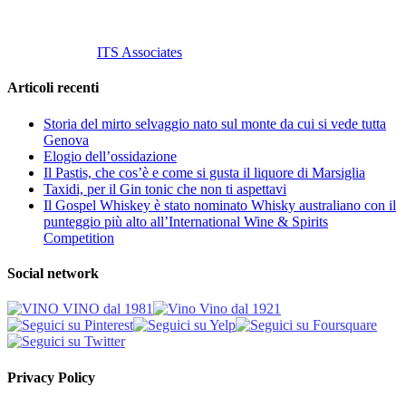
© 2013 Vino Vino di Andrea Gaviglio.
Tutti i diritti riservati.
Customized by
ITS Associates
Articoli recenti
Storia del mirto selvaggio nato sul monte da cui si vede tutta
Genova
Elogio dell’ossidazione
Il Pastis, che cos’è e come si gusta il liquore di Marsiglia
Taxidi, per il Gin tonic che non ti aspettavi
Il Gospel Whiskey è stato nominato Whisky australiano con il
punteggio più alto all’International Wine & Spirits
Competition
Social network
Privacy Policy