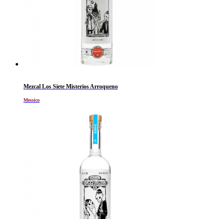
Mezcal Los Siete Misterios Arroqueno
Messico