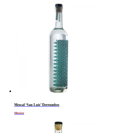
Mezcal ‘San Luis’ Derrumbes
Messico