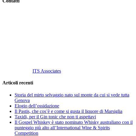
Contatti
Vino Vino di Gaviglio Andrea
C.so S. Gottardo, 13 20136 Milano MI
Tel
. +39 02 58.10.12.39
Cell.
+39 329 711 1014
P. Iva 10847580965
info@vinovinomilano.it
© 2013 Vino Vino di Andrea Gaviglio.
Tutti i diritti riservati.
Customized by
ITS Associates
Articoli recenti
Storia del mirto selvaggio nato sul monte da cui si vede tutta
Genova
Elogio dell’ossidazione
Il Pastis, che cos’è e come si gusta il liquore di Marsiglia
Taxidi, per il Gin tonic che non ti aspettavi
Il Gospel Whiskey è stato nominato Whisky australiano con il
punteggio più alto all’International Wine & Spirits
Competition