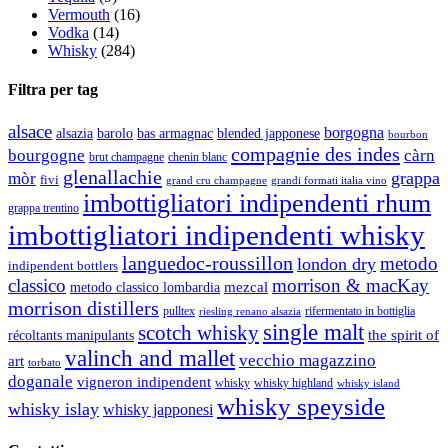
Vermouth
(16)
Vodka
(14)
Whisky
(284)
Filtra per tag
alsace
borgogna
alsazia
barolo
blended japponese
bas armagnac
bourbon
compagnie des indes
bourgogne
càrn
brut champagne
chenin blanc
glenallachie
grappa
mòr
fivi
grandi formati italia vino
grand cru champagne
imbottigliatori indipendenti rhum
grappa trentino
imbottigliatori indipendenti whisky
languedoc-roussillon
metodo
london dry
indipendent bottlers
classico
morrison & macKay
mezcal
metodo classico lombardia
morrison distillers
pulltex
rifermentato in bottiglia
riesling renano alsazia
single malt
scotch whisky
récoltants manipulants
the spirit of
valinch and mallet
vecchio magazzino
art
torbato
doganale
vigneron indipendent
whisky
whisky highland
whisky island
whisky speyside
whisky islay
whisky japponesi