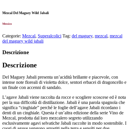
Mezcal Del Maguey Wild Jabali
Messico
Categorie:
Mezcal
,
Superalcolici
Tag:
del maguey
,
mezcal
,
mezcal
del maguey wild jabali
Descrizione
Descrizione
Del Maguey Jabali presenta un’acidità brillante e piacevole, con
intense note floreali di violetta dolce, sentori erbacei di dragoncello e
un finale con accenni di sandalo.
L’agave Jabali viene raccolta da rocce e scogliere scoscese ed è nota
per la sua difficoltà di distillazione. Jabali è una parola spagnola che
significa “cinghiale” perché le foglie dell’agave Jabali ricordano i
denti di un cinghiale. Questa è un’altra edizione della serie Vino de
Mezcal, prodotta dal loro mezcalero segreto utilizzando
esclusivamente agavi selvatiche Jabali raccolte in modo sostenibile. I
cuori di agave vengono arrostiti nella terra e sepolti per due