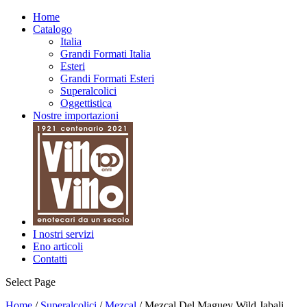
Home
Catalogo
Italia
Grandi Formati Italia
Esteri
Grandi Formati Esteri
Superalcolici
Oggettistica
Nostre importazioni
I nostri servizi
Eno articoli
Contatti
Select Page
Home
/
Superalcolici
/
Mezcal
/ Mezcal Del Maguey Wild Jabali