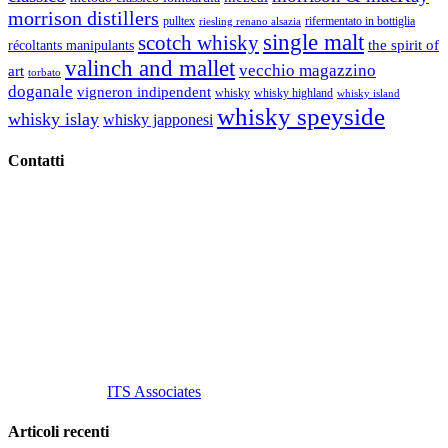
morrison distillers
pulltex
rifermentato in bottiglia
riesling renano alsazia
single malt
scotch whisky
récoltants manipulants
the spirit of
valinch and mallet
vecchio magazzino
art
torbato
doganale
vigneron indipendent
whisky
whisky highland
whisky island
whisky speyside
whisky islay
whisky japponesi
Contatti
Vino Vino di Gaviglio Andrea
C.so S. Gottardo, 13 20136 Milano MI
Tel
. +39 02 58.10.12.39
Cell.
+39 329 711 1014
P. Iva 10847580965
info@vinovinomilano.it
© 2013 Vino Vino di Andrea Gaviglio.
Tutti i diritti riservati.
Customized by
ITS Associates
Articoli recenti