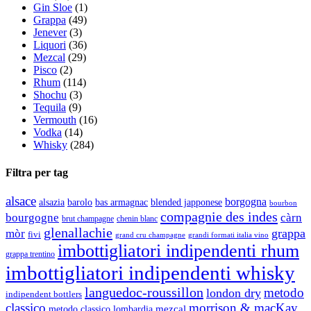
Gin Sloe
(1)
Grappa
(49)
Jenever
(3)
Liquori
(36)
Mezcal
(29)
Pisco
(2)
Rhum
(114)
Shochu
(3)
Tequila
(9)
Vermouth
(16)
Vodka
(14)
Whisky
(284)
Filtra per tag
alsace
borgogna
alsazia
barolo
blended japponese
bas armagnac
bourbon
compagnie des indes
bourgogne
càrn
brut champagne
chenin blanc
glenallachie
grappa
mòr
fivi
grandi formati italia vino
grand cru champagne
imbottigliatori indipendenti rhum
grappa trentino
imbottigliatori indipendenti whisky
languedoc-roussillon
metodo
london dry
indipendent bottlers
classico
morrison & macKay
mezcal
metodo classico lombardia