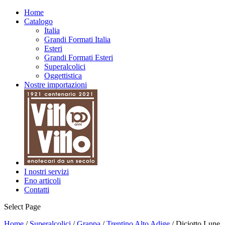
Home
Catalogo
Italia
Grandi Formati Italia
Esteri
Grandi Formati Esteri
Superalcolici
Oggettistica
Nostre importazioni
I nostri servizi
Eno articoli
Contatti
Select Page
Home
/
Superalcolici
/
Grappa
/
Trentino Alto Adige
/ Diciotto Lune