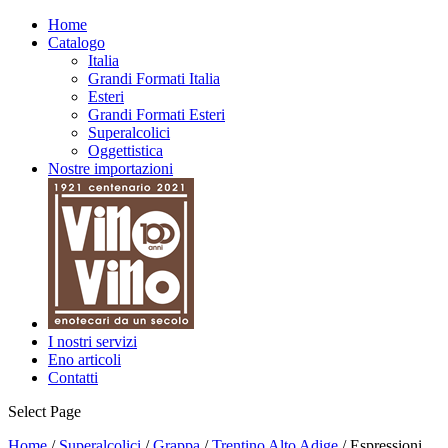
Home
Catalogo
Italia
Grandi Formati Italia
Esteri
Grandi Formati Esteri
Superalcolici
Oggettistica
Nostre importazioni
I nostri servizi
Eno articoli
Contatti
Select Page
Home
/
Superalcolici
/
Grappa
/
Trentino Alto Adige
/ Espressioni