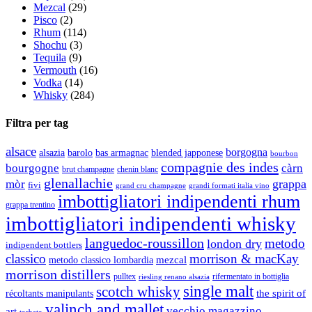
Mezcal
(29)
Pisco
(2)
Rhum
(114)
Shochu
(3)
Tequila
(9)
Vermouth
(16)
Vodka
(14)
Whisky
(284)
Filtra per tag
alsace
borgogna
alsazia
barolo
blended japponese
bas armagnac
bourbon
compagnie des indes
bourgogne
càrn
brut champagne
chenin blanc
glenallachie
grappa
mòr
fivi
grandi formati italia vino
grand cru champagne
imbottigliatori indipendenti rhum
grappa trentino
imbottigliatori indipendenti whisky
languedoc-roussillon
metodo
london dry
indipendent bottlers
classico
morrison & macKay
mezcal
metodo classico lombardia
morrison distillers
pulltex
rifermentato in bottiglia
riesling renano alsazia
single malt
scotch whisky
récoltants manipulants
the spirit of
valinch and mallet
vecchio magazzino
art