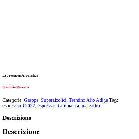
Espressioni Aromatica
Distilleria Marzadro
Categorie:
Grappa
,
Superalcolici
,
Trentino Alto Adige
Tag:
espressioni 2022
,
espressioni aromatica
,
marzadro
Descrizione
Descrizione