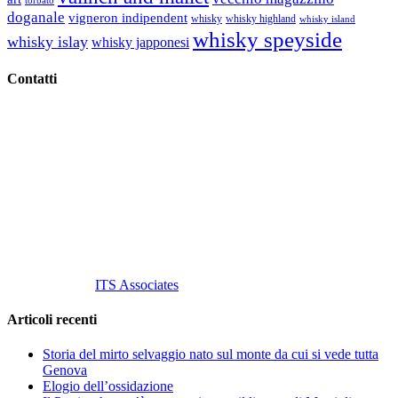
torbato
doganale
vigneron indipendent
whisky
whisky highland
whisky island
whisky speyside
whisky islay
whisky japponesi
Contatti
Vino Vino di Gaviglio Andrea
C.so S. Gottardo, 13 20136 Milano MI
Tel
. +39 02 58.10.12.39
Cell.
+39 329 711 1014
P. Iva 10847580965
info@vinovinomilano.it
© 2013 Vino Vino di Andrea Gaviglio.
Tutti i diritti riservati.
Customized by
ITS Associates
Articoli recenti
Storia del mirto selvaggio nato sul monte da cui si vede tutta
Genova
Elogio dell’ossidazione