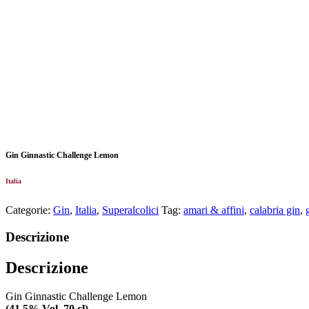
Gin Ginnastic Challenge Lemon
Italia
Categorie:
Gin
,
Italia
,
Superalcolici
Tag:
amari & affini
,
calabria gin
,
Descrizione
Descrizione
Gin Ginnastic Challenge Lemon
(41,5% Vol. 70 cl)