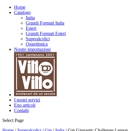
Home
Catalogo
Italia
Grandi Formati Italia
Esteri
Grandi Formati Esteri
Superalcolici
Oggettistica
Nostre importazioni
I nostri servizi
Eno articoli
Contatti
Select Page
Home
/
Superalcolici
/
Gin
/
Italia
/ Gin Ginnastic Challenge Lemon