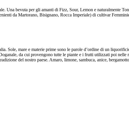
tale. Una bevuta per gli amanti di Fizz, Sour, Lemon e naturalmente Ton
venienti da Martorano, Bisignano, Rocca Imperiale) di cultivar Femminie
alia. Sole, mare e materie prime sono le parole d’ordine di un liquorifici
anale, da cui provengono tutte le piante e i frutti utilizzati poi nelle 
a tradizione del nostro paese. Amaro, limone, sambuca, anice, bergamotto 