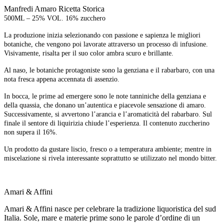
Manfredi Amaro Ricetta Storica
500ML – 25% VOL. 16% zucchero
La produzione inizia selezionando con passione e sapienza le migliori
botaniche, che vengono poi lavorate attraverso un processo di infusione.
Visivamente, risalta per il suo color ambra scuro e brillante.
Al naso, le botaniche protagoniste sono la genziana e il rabarbaro, con una
nota fresca appena accennata di assenzio.
In bocca, le prime ad emergere sono le note tanniniche della genziana e
della quassia, che donano un’autentica e piacevole sensazione di amaro.
Successivamente, si avvertono l’arancia e l’aromaticità del rabarbaro. Sul
finale il sentore di liquirizia chiude l’esperienza. Il contenuto zuccherino
non supera il 16%.
Un prodotto da gustare liscio, fresco o a temperatura ambiente; mentre in
miscelazione si rivela interessante soprattutto se utilizzato nel mondo bitter.
Amari & Affini
Amari & Affini nasce per celebrare la tradizione liquoristica del sud
Italia. Sole, mare e materie prime sono le parole d’ordine di un