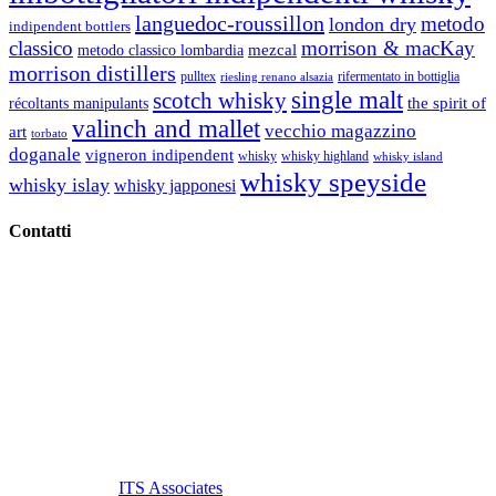
languedoc-roussillon
metodo
london dry
indipendent bottlers
classico
morrison & macKay
mezcal
metodo classico lombardia
morrison distillers
pulltex
rifermentato in bottiglia
riesling renano alsazia
single malt
scotch whisky
récoltants manipulants
the spirit of
valinch and mallet
vecchio magazzino
art
torbato
doganale
vigneron indipendent
whisky
whisky highland
whisky island
whisky speyside
whisky islay
whisky japponesi
Contatti
Vino Vino di Gaviglio Andrea
C.so S. Gottardo, 13 20136 Milano MI
Tel
. +39 02 58.10.12.39
Cell.
+39 329 711 1014
P. Iva 10847580965
info@vinovinomilano.it
© 2013 Vino Vino di Andrea Gaviglio.
Tutti i diritti riservati.
Customized by
ITS Associates