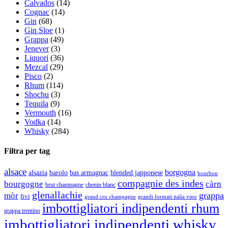
Calvados
(14)
Cognac
(14)
Gin
(68)
Gin Sloe
(1)
Grappa
(49)
Jenever
(3)
Liquori
(36)
Mezcal
(29)
Pisco
(2)
Rhum
(114)
Shochu
(3)
Tequila
(9)
Vermouth
(16)
Vodka
(14)
Whisky
(284)
Filtra per tag
alsace
borgogna
alsazia
barolo
blended japponese
bas armagnac
bourbon
compagnie des indes
bourgogne
càrn
brut champagne
chenin blanc
glenallachie
grappa
mòr
fivi
grandi formati italia vino
grand cru champagne
imbottigliatori indipendenti rhum
grappa trentino
imbottigliatori indipendenti whisky