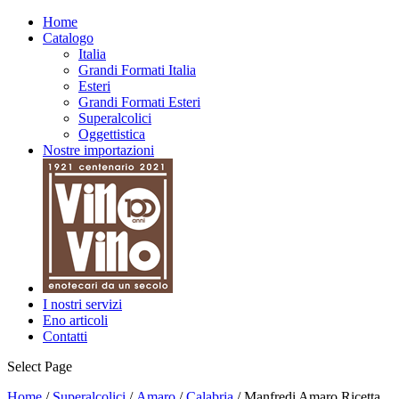
Home
Catalogo
Italia
Grandi Formati Italia
Esteri
Grandi Formati Esteri
Superalcolici
Oggettistica
Nostre importazioni
I nostri servizi
Eno articoli
Contatti
Select Page
Home
/
Superalcolici
/
Amaro
/
Calabria
/ Manfredi Amaro Ricetta