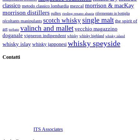
classico
morrison & macKay
mezcal
metodo classico lombardia
morrison distillers
pulltex
rifermentato in bottiglia
riesling renano alsazia
single malt
scotch whisky
récoltants manipulants
the spirit of
valinch and mallet
vecchio magazzino
art
torbato
doganale
vigneron indipendent
whisky
whisky highland
whisky island
whisky speyside
whisky islay
whisky japponesi
Contatti
Vino Vino di Gaviglio Andrea
C.so S. Gottardo, 13 20136 Milano MI
Tel
. +39 02 58.10.12.39
Cell.
+39 329 711 1014
P. Iva 10847580965
info@vinovinomilano.it
© 2013 Vino Vino di Andrea Gaviglio.
Tutti i diritti riservati.
Customized by
ITS Associates