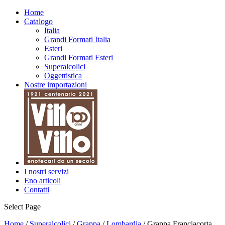
Home
Catalogo
Italia
Grandi Formati Italia
Esteri
Grandi Formati Esteri
Superalcolici
Oggettistica
Nostre importazioni
I nostri servizi
Eno articoli
Contatti
Select Page
Home
/
Superalcolici
/
Grappa
/
Lombardia
/ Grappa Franciacorta