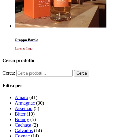
Grappa Barolo
Lorenzo Inga
Cerca prodotto
Cerca:
Filtra per
Amaro
(41)
Armagnac
(30)
Assenzio
(5)
Bitter
(10)
Brandy
(5)
Cachaça
(2)
Calvados
(14)
Cognac
(14)