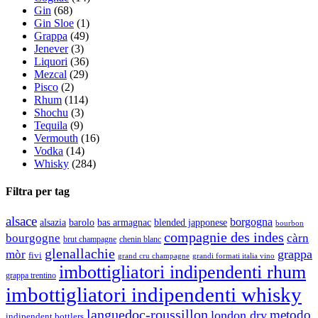
Gin
(68)
Gin Sloe
(1)
Grappa
(49)
Jenever
(3)
Liquori
(36)
Mezcal
(29)
Pisco
(2)
Rhum
(114)
Shochu
(3)
Tequila
(9)
Vermouth
(16)
Vodka
(14)
Whisky
(284)
Filtra per tag
alsace
borgogna
alsazia
barolo
blended japponese
bas armagnac
bourbon
compagnie des indes
bourgogne
càrn
brut champagne
chenin blanc
glenallachie
grappa
mòr
fivi
grandi formati italia vino
grand cru champagne
imbottigliatori indipendenti rhum
grappa trentino
imbottigliatori indipendenti whisky
languedoc-roussillon
metodo
london dry
indipendent bottlers