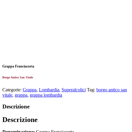
Grappa Franciacorta
Borgo Antico San Vitale
Categorie:
Grappa
,
Lombardia
,
Superalcolici
Tag:
borgo antico san
vitale
,
grappa
,
grappa lombardia
Descrizione
Descrizione
Denominazione:
Grappa Franciacorta