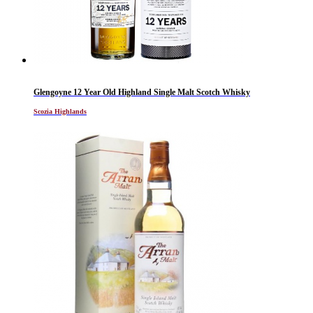
Glengoyne 12 Year Old Highland Single Malt Scotch Whisky
Scozia Highlands