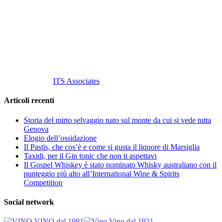
C.so S. Gottardo, 13 20136 Milano MI
Tel
. +39 02 58.10.12.39
Cell.
+39 329 711 1014
P. Iva 10847580965
info@vinovinomilano.it
© 2013 Vino Vino di Andrea Gaviglio.
Tutti i diritti riservati.
Customized by
ITS Associates
Articoli recenti
Storia del mirto selvaggio nato sul monte da cui si vede tutta
Genova
Elogio dell’ossidazione
Il Pastis, che cos’è e come si gusta il liquore di Marsiglia
Taxidi, per il Gin tonic che non ti aspettavi
Il Gospel Whiskey è stato nominato Whisky australiano con il
punteggio più alto all’International Wine & Spirits
Competition
Social network