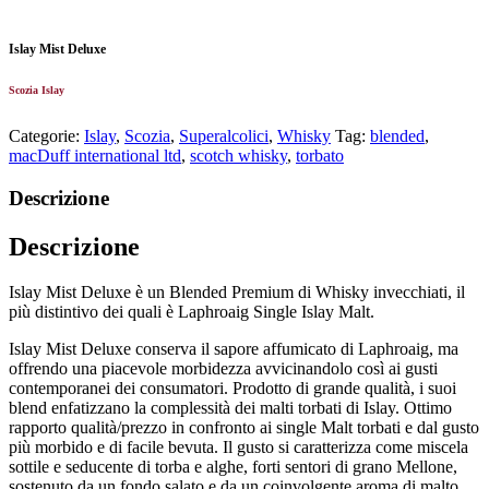
Islay Mist Deluxe
Scozia Islay
Categorie:
Islay
,
Scozia
,
Superalcolici
,
Whisky
Tag:
blended
,
macDuff international ltd
,
scotch whisky
,
torbato
Descrizione
Descrizione
Islay Mist Deluxe è un Blended Premium di Whisky invecchiati, il
più distintivo dei quali è Laphroaig Single Islay Malt.
Islay Mist Deluxe conserva il sapore affumicato di Laphroaig, ma
offrendo una piacevole morbidezza avvicinandolo così ai gusti
contemporanei dei consumatori. Prodotto di grande qualità, i suoi
blend enfatizzano la complessità dei malti torbati di Islay. Ottimo
rapporto qualità/prezzo in confronto ai single Malt torbati e dal gusto
più morbido e di facile bevuta. Il gusto si caratterizza come miscela
sottile e seducente di torba e alghe, forti sentori di grano Mellone,
sostenuto da un fondo salato e da un coinvolgente aroma di malto