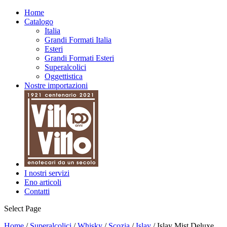
Home
Catalogo
Italia
Grandi Formati Italia
Esteri
Grandi Formati Esteri
Superalcolici
Oggettistica
Nostre importazioni
I nostri servizi
Eno articoli
Contatti
Select Page
Home
/
Superalcolici
/
Whisky
/
Scozia
/
Islay
/ Islay Mist Deluxe