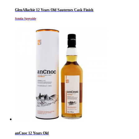
GlenAllachie 12 Years Old Sauternes Cask Finish
Scozia Speyside
anCnoc 12 Years Old