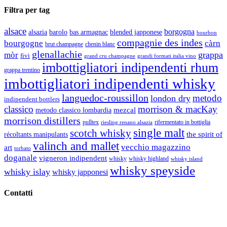
Filtra per tag
alsace
borgogna
alsazia
barolo
blended japponese
bas armagnac
bourbon
compagnie des indes
bourgogne
càrn
brut champagne
chenin blanc
glenallachie
grappa
mòr
fivi
grandi formati italia vino
grand cru champagne
imbottigliatori indipendenti rhum
grappa trentino
imbottigliatori indipendenti whisky
languedoc-roussillon
metodo
london dry
indipendent bottlers
classico
morrison & macKay
mezcal
metodo classico lombardia
morrison distillers
pulltex
rifermentato in bottiglia
riesling renano alsazia
single malt
scotch whisky
récoltants manipulants
the spirit of
valinch and mallet
vecchio magazzino
art
torbato
doganale
vigneron indipendent
whisky
whisky highland
whisky island
whisky speyside
whisky islay
whisky japponesi
Contatti
Vino Vino di Gaviglio Andrea