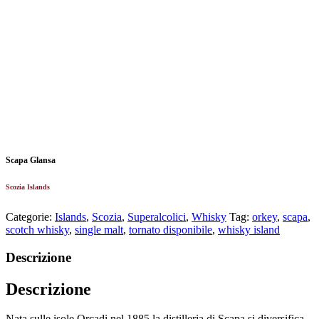
Scapa Glansa
Scozia Islands
Categorie:
Islands
,
Scozia
,
Superalcolici
,
Whisky
Tag:
orkey
,
scapa
,
scotch whisky
,
single malt
,
tornato disponibile
,
whisky island
Descrizione
Descrizione
Nata sulle isole Orcadi nel 1885 la distilleria di Scapa si diversifica