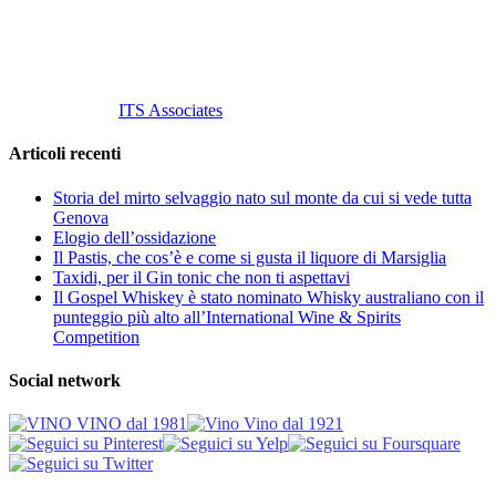
info@vinovinomilano.it
© 2013 Vino Vino di Andrea Gaviglio.
Tutti i diritti riservati.
Customized by
ITS Associates
Articoli recenti
Storia del mirto selvaggio nato sul monte da cui si vede tutta
Genova
Elogio dell’ossidazione
Il Pastis, che cos’è e come si gusta il liquore di Marsiglia
Taxidi, per il Gin tonic che non ti aspettavi
Il Gospel Whiskey è stato nominato Whisky australiano con il
punteggio più alto all’International Wine & Spirits
Competition
Social network