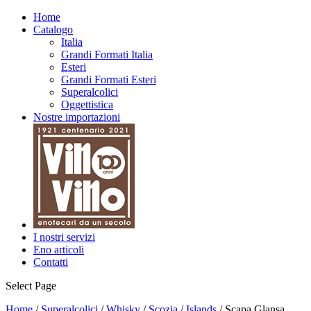
Home
Catalogo
Italia
Grandi Formati Italia
Esteri
Grandi Formati Esteri
Superalcolici
Oggettistica
Nostre importazioni
I nostri servizi
Eno articoli
Contatti
Select Page
Home
/
Superalcolici
/
Whisky
/
Scozia
/
Islands
/ Scapa Glansa