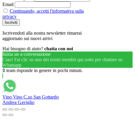
Email
Continuando, accetti l'informativa sulla
privacy
Iscrivendoti alla nostra newsletter rimarrai
aggiornato sui nuovi arrivi
Hai bisogno di aiuto?
chatta con noi
Inizia un a conversazione
Ciao! Fai clic su uno dei nostri membri qui sotto per chattare su
Whatsapp
Il team risponde in genere in pochi minuti.
Vino Vino C.so San Gottardo
Andrea Gaviglio