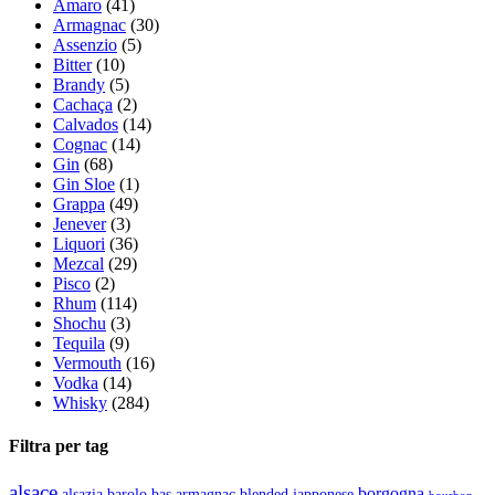
Amaro
(41)
Armagnac
(30)
Assenzio
(5)
Bitter
(10)
Brandy
(5)
Cachaça
(2)
Calvados
(14)
Cognac
(14)
Gin
(68)
Gin Sloe
(1)
Grappa
(49)
Jenever
(3)
Liquori
(36)
Mezcal
(29)
Pisco
(2)
Rhum
(114)
Shochu
(3)
Tequila
(9)
Vermouth
(16)
Vodka
(14)
Whisky
(284)
Filtra per tag
alsace
borgogna
alsazia
barolo
blended japponese
bas armagnac