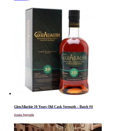
GlenAllachie 10 Years Old Cask Strength – Batch #4
Scozia Speyside