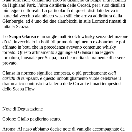
da Highland Park, l’altra distilleria delle Orcadi, per i suoi distillati
più leggeri e floreali. La particolarità di questi distillati deriva in
parte dal vecchio alambicco wash still che arriva addirittura dalla
Glenburgie, ed è uno dei due alambicchi in stile Lomond rimasti di
tutta la Scozia.
Lo
Scapa Glansa
è un single malt Scotch whisky senza definizione
d’età, invecchiato in botti fdi primo riempimento ex-bourbon e poi
affinato in botti che in precedenza avevano contenuto whisky
torbato. Questo affinamento aggiunge al Glansa una leggera
torbatura, inusuale per Scapa, ma che merita sicuramente di essere
provato.
Glansa in norreno significa tempesta, o più precisamente
cieli
carichi di tempesta
, e questo imbottigliamento vuole celebrare il
drammatico contrasto tra la terra delle Orcadi e i mari tempestosi
dello Scapa Flow.
Note di Degustazione
Colore: Giallo paglierino scuro.
Aroma: Al naso abbiamo decise note di vaniglia accompagnate da