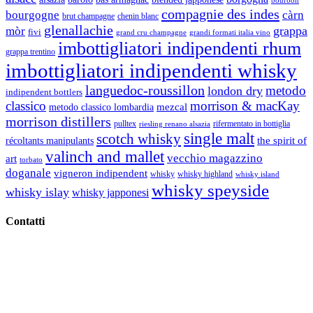
bourbon
compagnie des indes
bourgogne
càrn
brut champagne
chenin blanc
glenallachie
grappa
mòr
fivi
grandi formati italia vino
grand cru champagne
imbottigliatori indipendenti rhum
grappa trentino
imbottigliatori indipendenti whisky
languedoc-roussillon
metodo
london dry
indipendent bottlers
classico
morrison & macKay
mezcal
metodo classico lombardia
morrison distillers
pulltex
rifermentato in bottiglia
riesling renano alsazia
single malt
scotch whisky
récoltants manipulants
the spirit of
valinch and mallet
vecchio magazzino
art
torbato
doganale
vigneron indipendent
whisky
whisky highland
whisky island
whisky speyside
whisky islay
whisky japponesi
Contatti
Vino Vino di Gaviglio Andrea
C.so S. Gottardo, 13 20136 Milano MI
Tel
. +39 02 58.10.12.39
Cell.
+39 329 711 1014
P. Iva 10847580965