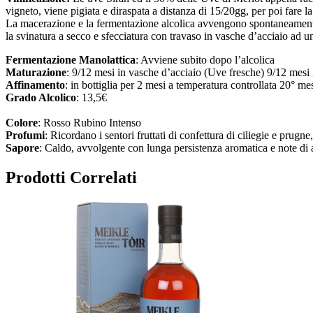
vigneto, viene pigiata e diraspata a distanza di 15/20gg, per poi fare l
La macerazione e la fermentazione alcolica avvengono spontaneamente 
la svinatura a secco e sfecciatura con travaso in vasche d’acciaio ad 
Fermentazione Manolattica
: Avviene subito dopo l’alcolica
Maturazione
: 9/12 mesi in vasche d’acciaio (Uve fresche) 9/12 mesi i
Affinamento
: in bottiglia per 2 mesi a temperatura controllata 20° me
Grado Alcolico
: 13,5€
Colore
: Rosso Rubino Intenso
Profumi
: Ricordano i sentori fruttati di confettura di ciliegie e prug
Sapore
: Caldo, avvolgente con lunga persistenza aromatica e note di
Prodotti Correlati