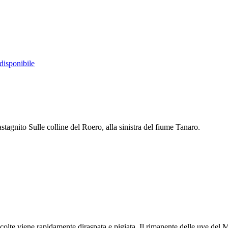
 disponibile
tagnito Sulle colline del Roero, alla sinistra del fiume Tanaro.
lte viene rapidamente diraspata e pigiata. Il rimanente delle uve del M