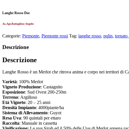
Langhe Rosso Doc
Az.Agr.Battaglino Angelo
Categorie:
Piemonte
,
Piemonte rossi
Tag:
langhe rosso
,
pqlin
,
tornato
Descrizione
Descrizione
Langhe Rosso è un Merlot che ritrova anima e corpo nei territori di Cas
Varietà
: 100% Merlot
Vigneto Produzione
: Castagnito
Esposizione
: Sud Ovest 200-250m
Terreno
: Argilloso
Età Vigneto
: 20 – 25 anni
Densità Impianto
: 4000piante/ha
Sistema di Allevamento
: Guyot
Resa Uva
: 90 quintali per ettaro
Raccolta
: Manuale in cassetta
Vinificazione:
Le uve Sirah ed il 50% delle Uve di Merlot appena racco