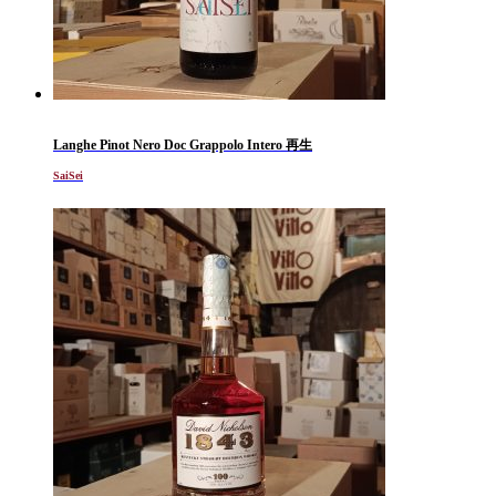
Langhe Pinot Nero Doc Grappolo Intero 再生
SaiSei