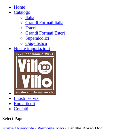
Home
Catalogo
Italia
Grandi Formati Italia
Esteri
Grandi Formati Esteri
Superalcolici
Oggettistica
Nostre importazioni
I nostri servizi
Eno articoli
Contatti
Select Page
Home
/
Piemonte
/
Piemonte rossi
/ Langhe Rosso Doc