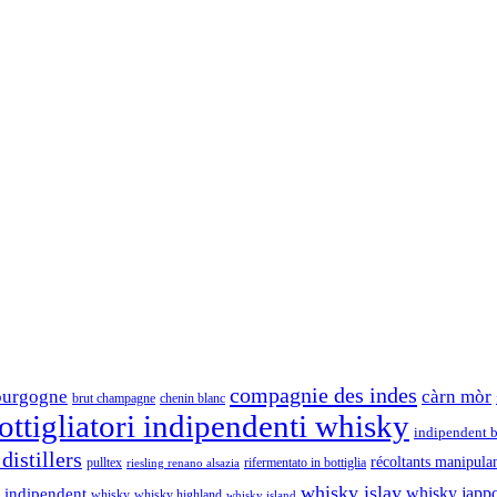
compagnie des indes
ourgogne
càrn mòr
brut champagne
chenin blanc
ttigliatori indipendenti whisky
indipendent b
distillers
récoltants manipula
pulltex
rifermentato in bottiglia
riesling renano alsazia
whisky islay
whisky japp
 indipendent
whisky
whisky highland
whisky island