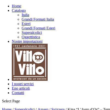
Home
Catalogo
Italia
Grandi Formati Italia
Esteri
Grandi Formati Esteri
Superalcolici
Oggettistica
Nostre importazioni
I nostri servizi
Eno articoli
Contatti
Select Page
Home
/
Superalcolici
/
Amaro
/
Svizzera
/ Kina “L’Aero d’Or” – Temp