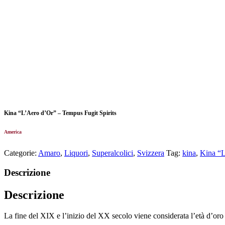
Kina “L’Aero d’Or” – Tempus Fugit Spirits
America
Categorie:
Amaro
,
Liquori
,
Superalcolici
,
Svizzera
Tag:
kina
,
Kina “L
Descrizione
Descrizione
La fine del XIX e l’inizio del XX secolo viene considerata l’età d’oro