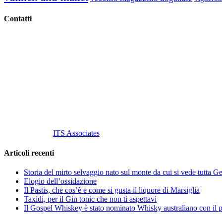
Contatti
Vino Vino di Gaviglio Andrea
C.so S. Gottardo, 13 20136 Milano MI
Tel
. +39 02 58.10.12.39
Cell.
+39 329 711 1014
P. Iva 10847580965
info@vinovinomilano.it
© 2013 Vino Vino di Andrea Gaviglio.
Tutti i diritti riservati.
Customized by
ITS Associates
Articoli recenti
Storia del mirto selvaggio nato sul monte da cui si vede tutta 
Elogio dell’ossidazione
Il Pastis, che cos’è e come si gusta il liquore di Marsiglia
Taxidi, per il Gin tonic che non ti aspettavi
Il Gospel Whiskey è stato nominato Whisky australiano con il p