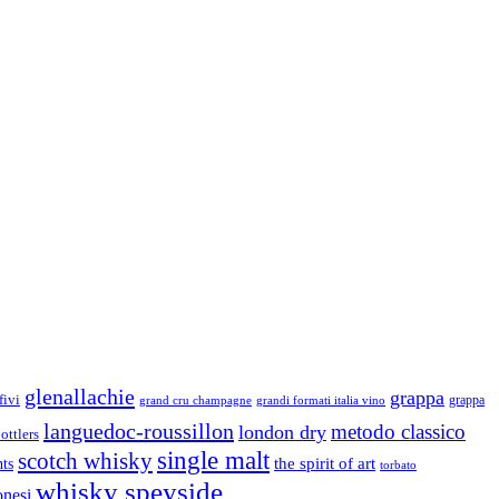
glenallachie
grappa
fivi
grandi formati italia vino
grappa
grand cru champagne
languedoc-roussillon
metodo classico
london dry
ottlers
single malt
scotch whisky
nts
the spirit of art
torbato
whisky speyside
onesi