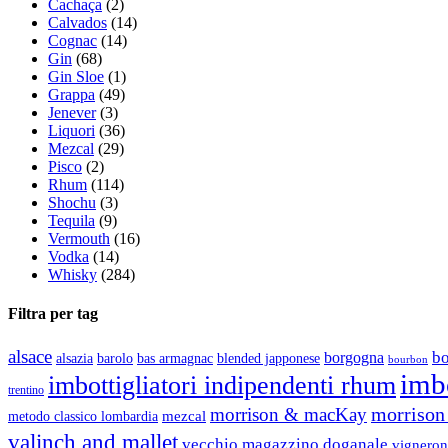
Cachaça
(2)
Calvados
(14)
Cognac
(14)
Gin
(68)
Gin Sloe
(1)
Grappa
(49)
Jenever
(3)
Liquori
(36)
Mezcal
(29)
Pisco
(2)
Rhum
(114)
Shochu
(3)
Tequila
(9)
Vermouth
(16)
Vodka
(14)
Whisky
(284)
Filtra per tag
alsace
b
borgogna
alsazia
barolo
blended japponese
bas armagnac
bourbon
imbo
imbottigliatori indipendenti rhum
trentino
morrison 
morrison & macKay
mezcal
metodo classico lombardia
valinch and mallet
vecchio magazzino doganale
vigneron