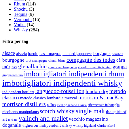
Rhum
(114)
Shochu
(3)
Tequila
(9)
Vermouth
(16)
Vodka
(14)
Whisky
(284)
Filtra per tag
alsace
borgogna
alsazia
barolo
blended japponese
bas armagnac
bourbon
compagnie des indes
bourgogne
càrn
brut champagne
chenin blanc
glenallachie
grappa
mòr
fivi
grandi formati italia vino
grand cru champagne
imbottigliatori indipendenti rhum
grappa trentino
imbottigliatori indipendenti whisky
languedoc-roussillon
metodo
london dry
indipendent bottlers
classico
morrison & macKay
mezcal
metodo classico lombardia
morrison distillers
pulltex
rifermentato in bottiglia
riesling renano alsazia
single malt
scotch whisky
récoltants manipulants
the spirit of
valinch and mallet
vecchio magazzino
art
torbato
doganale
vigneron indipendent
whisky
whisky highland
whisky island