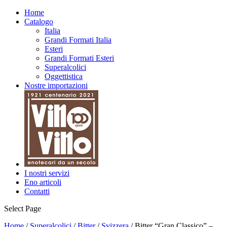
Home
Catalogo
Italia
Grandi Formati Italia
Esteri
Grandi Formati Esteri
Superalcolici
Oggettistica
Nostre importazioni
I nostri servizi
Eno articoli
Contatti
Select Page
Home
/
Superalcolici
/
Bitter
/
Svizzera
/ Bitter “Gran Classico” –