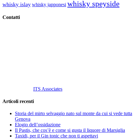
whisky speyside
whisky islay
whisky japponesi
Contatti
Vino Vino di Gaviglio Andrea
C.so S. Gottardo, 13 20136 Milano MI
Tel
. +39 02 58.10.12.39
Cell.
+39 329 711 1014
P. Iva 10847580965
info@vinovinomilano.it
© 2013 Vino Vino di Andrea Gaviglio.
Tutti i diritti riservati.
Customized by
ITS Associates
Articoli recenti
Storia del mirto selvaggio nato sul monte da cui si vede tutta
Genova
Elogio dell’ossidazione
Il Pastis, che cos’è e come si gusta il liquore di Marsiglia
Taxidi, per il Gin tonic che non ti aspettavi