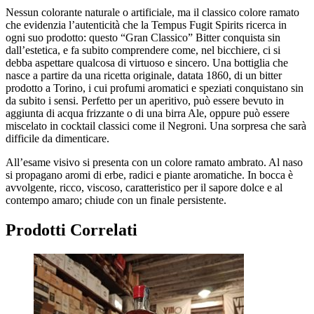
Nessun colorante naturale o artificiale, ma il classico colore ramato
che evidenzia l’autenticità che la Tempus Fugit Spirits ricerca in
ogni suo prodotto: questo “Gran Classico” Bitter conquista sin
dall’estetica, e fa subito comprendere come, nel bicchiere, ci si
debba aspettare qualcosa di virtuoso e sincero. Una bottiglia che
nasce a partire da una ricetta originale, datata 1860, di un bitter
prodotto a Torino, i cui profumi aromatici e speziati conquistano sin
da subito i sensi. Perfetto per un aperitivo, può essere bevuto in
aggiunta di acqua frizzante o di una birra Ale, oppure può essere
miscelato in cocktail classici come il Negroni. Una sorpresa che sarà
difficile da dimenticare.
All’esame visivo si presenta con un colore ramato ambrato. Al naso
si propagano aromi di erbe, radici e piante aromatiche. In bocca è
avvolgente, ricco, viscoso, caratteristico per il sapore dolce e al
contempo amaro; chiude con un finale persistente.
Prodotti Correlati