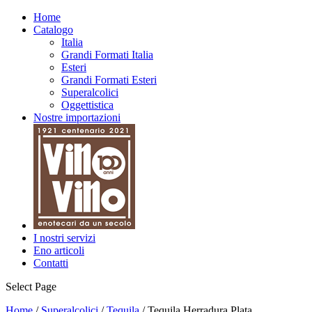
Home
Catalogo
Italia
Grandi Formati Italia
Esteri
Grandi Formati Esteri
Superalcolici
Oggettistica
Nostre importazioni
I nostri servizi
Eno articoli
Contatti
Select Page
Home
/
Superalcolici
/
Tequila
/ Tequila Herradura Plata