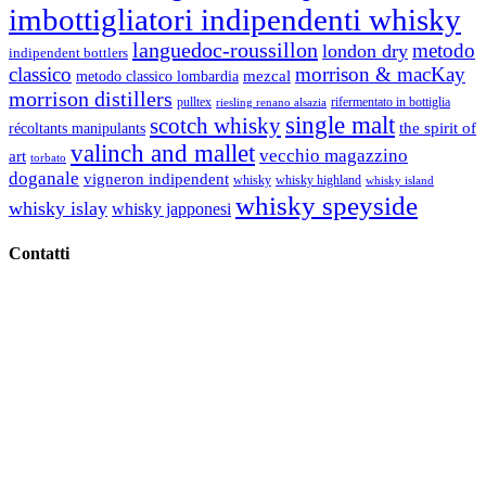
imbottigliatori indipendenti whisky
languedoc-roussillon
metodo
london dry
indipendent bottlers
classico
morrison & macKay
mezcal
metodo classico lombardia
morrison distillers
pulltex
rifermentato in bottiglia
riesling renano alsazia
single malt
scotch whisky
récoltants manipulants
the spirit of
valinch and mallet
vecchio magazzino
art
torbato
doganale
vigneron indipendent
whisky
whisky highland
whisky island
whisky speyside
whisky islay
whisky japponesi
Contatti
Vino Vino di Gaviglio Andrea
C.so S. Gottardo, 13 20136 Milano MI
Tel
. +39 02 58.10.12.39
Cell.
+39 329 711 1014
P. Iva 10847580965
info@vinovinomilano.it
© 2013 Vino Vino di Andrea Gaviglio.
Tutti i diritti riservati.