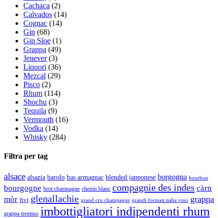
Cachaça
(2)
Calvados
(14)
Cognac
(14)
Gin
(68)
Gin Sloe
(1)
Grappa
(49)
Jenever
(3)
Liquori
(36)
Mezcal
(29)
Pisco
(2)
Rhum
(114)
Shochu
(3)
Tequila
(9)
Vermouth
(16)
Vodka
(14)
Whisky
(284)
Filtra per tag
alsace
borgogna
alsazia
barolo
blended japponese
bas armagnac
bourbon
compagnie des indes
bourgogne
càrn
brut champagne
chenin blanc
glenallachie
grappa
mòr
fivi
grandi formati italia vino
grand cru champagne
imbottigliatori indipendenti rhum
grappa trentino