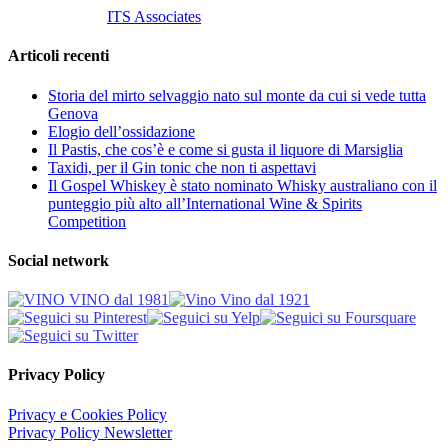
Customized by
ITS Associates
Articoli recenti
Storia del mirto selvaggio nato sul monte da cui si vede tutta
Genova
Elogio dell’ossidazione
Il Pastis, che cos’è e come si gusta il liquore di Marsiglia
Taxidi, per il Gin tonic che non ti aspettavi
Il Gospel Whiskey è stato nominato Whisky australiano con il
punteggio più alto all’International Wine & Spirits
Competition
Social network
Privacy Policy
Privacy e Cookies Policy
Privacy Policy Newsletter