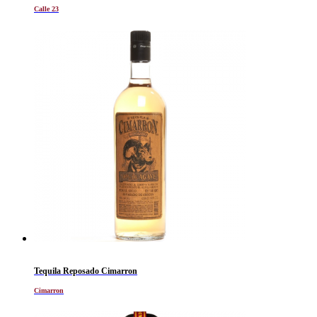
Calle 23
Tequila Reposado Cimarron
Cimarron