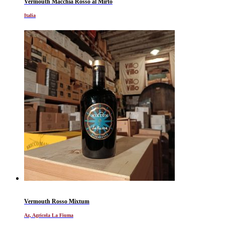
Vermouth Macchia Rosso al Mirto
Italia
Vermouth Rosso Mixtum
Az, Agricola La Fiuma