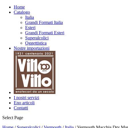
Home
Catalogo
Italia
Grandi Formati Italia
Esteri
Grandi Formati Esteri
Superalcolici
Oggettistica
Nostre importazioni
I nostri servizi
Eno articoli
Contatti
Select Page
Home
/
Superalcolici
/
Vermouth
/
Italia
/ Vermouth Macchia Dry Mar