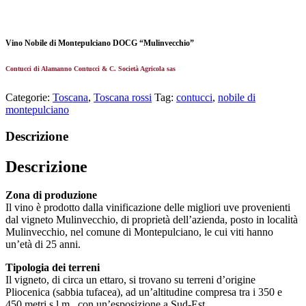
Vino Nobile di Montepulciano DOCG “Mulinvecchio”
Contucci di Alamanno Contucci & C. Società Agricola sas
Categorie:
Toscana
,
Toscana rossi
Tag:
contucci
,
nobile di
montepulciano
Descrizione
Descrizione
Zona di produzione
Il vino è prodotto dalla vinificazione delle migliori uve provenienti
dal vigneto Mulinvecchio, di proprietà dell’azienda, posto in località
Mulinvecchio, nel comune di Montepulciano, le cui viti hanno
un’età di 25 anni.
Tipologia dei terreni
Il vigneto, di circa un ettaro, si trovano su terreni d’origine
Pliocenica (sabbia tufacea), ad un’altitudine compresa tra i 350 e
450 metri s.l.m., con un’esposizione a Sud-Est.