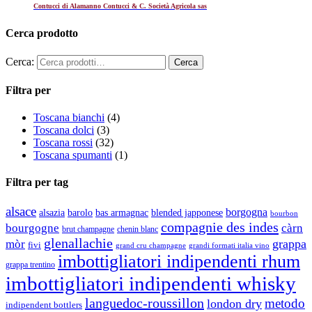
Contucci di Alamanno Contucci & C. Società Agricola sas
Cerca prodotto
Cerca:
Filtra per
Toscana bianchi
(4)
Toscana dolci
(3)
Toscana rossi
(32)
Toscana spumanti
(1)
Filtra per tag
alsace
borgogna
alsazia
barolo
blended japponese
bas armagnac
bourbon
compagnie des indes
bourgogne
càrn
brut champagne
chenin blanc
glenallachie
grappa
mòr
fivi
grandi formati italia vino
grand cru champagne
imbottigliatori indipendenti rhum
grappa trentino
imbottigliatori indipendenti whisky
languedoc-roussillon
metodo
london dry
indipendent bottlers