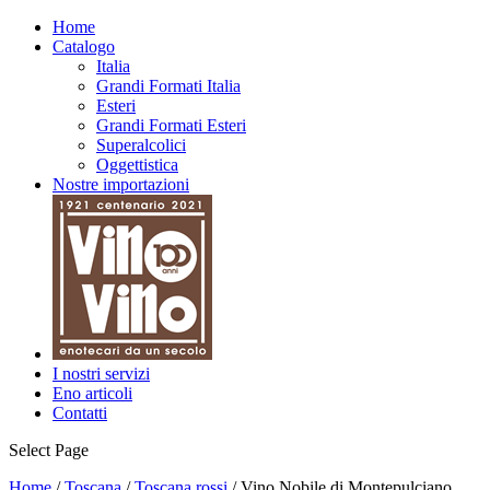
Home
Catalogo
Italia
Grandi Formati Italia
Esteri
Grandi Formati Esteri
Superalcolici
Oggettistica
Nostre importazioni
I nostri servizi
Eno articoli
Contatti
Select Page
Home
/
Toscana
/
Toscana rossi
/ Vino Nobile di Montepulciano