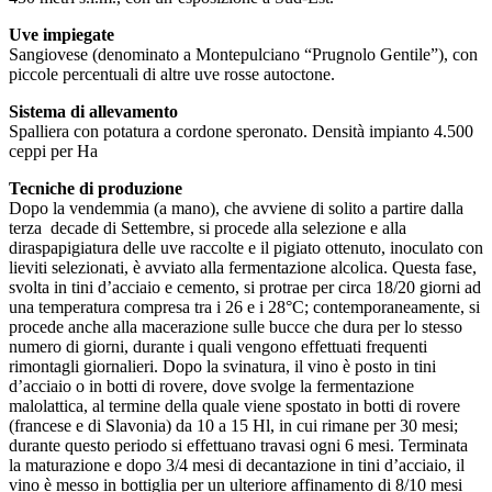
Uve impiegate
Sangiovese (denominato a Montepulciano “Prugnolo Gentile”), con
piccole percentuali di altre uve rosse autoctone.
Sistema di allevamento
Spalliera con potatura a cordone speronato. Densità impianto 4.500
ceppi per Ha
Tecniche di produzione
Dopo la vendemmia (a mano), che avviene di solito a partire dalla
terza decade di Settembre, si procede alla selezione e alla
diraspapigiatura delle uve raccolte e il pigiato ottenuto, inoculato con
lieviti selezionati, è avviato alla fermentazione alcolica. Questa fase,
svolta in tini d’acciaio e cemento, si protrae per circa 18/20 giorni ad
una temperatura compresa tra i 26 e i 28°C; contemporaneamente, si
procede anche alla macerazione sulle bucce che dura per lo stesso
numero di giorni, durante i quali vengono effettuati frequenti
rimontagli giornalieri. Dopo la svinatura, il vino è posto in tini
d’acciaio o in botti di rovere, dove svolge la fermentazione
malolattica, al termine della quale viene spostato in botti di rovere
(francese e di Slavonia) da 10 a 15 Hl, in cui rimane per 30 mesi;
durante questo periodo si effettuano travasi ogni 6 mesi. Terminata
la maturazione e dopo 3/4 mesi di decantazione in tini d’acciaio, il
vino è messo in bottiglia per un ulteriore affinamento di 8/10 mesi