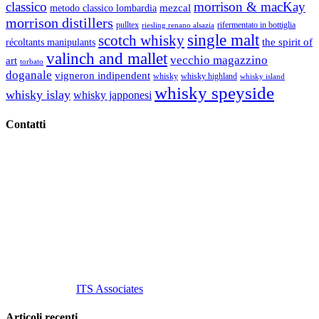
classico
morrison & macKay
mezcal
metodo classico lombardia
morrison distillers
pulltex
rifermentato in bottiglia
riesling renano alsazia
single malt
scotch whisky
récoltants manipulants
the spirit of
valinch and mallet
vecchio magazzino
art
torbato
doganale
vigneron indipendent
whisky
whisky highland
whisky island
whisky speyside
whisky islay
whisky japponesi
Contatti
Vino Vino di Gaviglio Andrea
C.so S. Gottardo, 13 20136 Milano MI
Tel
. +39 02 58.10.12.39
Cell.
+39 329 711 1014
P. Iva 10847580965
info@vinovinomilano.it
© 2013 Vino Vino di Andrea Gaviglio.
Tutti i diritti riservati.
Customized by
ITS Associates
Articoli recenti