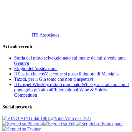
P. Iva 10847580965
info@vinovinomilano.it
© 2013 Vino Vino di Andrea Gaviglio.
Tutti i diritti riservati.
Customized by
ITS Associates
Articoli recenti
Storia del mirto selvaggio nato sul monte da cui si vede tutta
Genova
Elogio dell’ossidazione
Il Pastis, che cos’è e come si gusta il liquore di Marsiglia
Taxidi, per il Gin tonic che non ti aspettavi
Il Gospel Whiskey è stato nominato Whisky australiano con il
punteggio più alto all’International Wine & Spirits
Competition
Social network