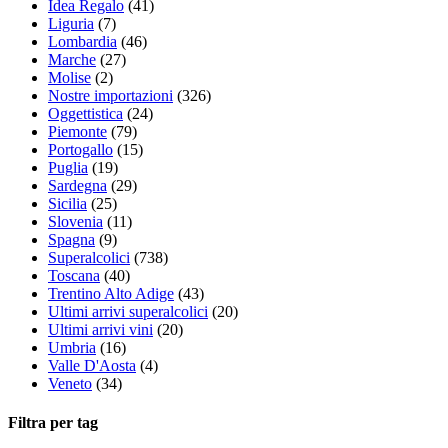
Idea Regalo
(41)
Liguria
(7)
Lombardia
(46)
Marche
(27)
Molise
(2)
Nostre importazioni
(326)
Oggettistica
(24)
Piemonte
(79)
Portogallo
(15)
Puglia
(19)
Sardegna
(29)
Sicilia
(25)
Slovenia
(11)
Spagna
(9)
Superalcolici
(738)
Toscana
(40)
Trentino Alto Adige
(43)
Ultimi arrivi superalcolici
(20)
Ultimi arrivi vini
(20)
Umbria
(16)
Valle D'Aosta
(4)
Veneto
(34)
Filtra per tag