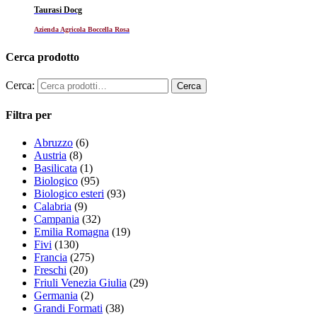
Taurasi Docg
Azienda Agricola Boccella Rosa
Cerca prodotto
Cerca:
Filtra per
Abruzzo
(6)
Austria
(8)
Basilicata
(1)
Biologico
(95)
Biologico esteri
(93)
Calabria
(9)
Campania
(32)
Emilia Romagna
(19)
Fivi
(130)
Francia
(275)
Freschi
(20)
Friuli Venezia Giulia
(29)
Germania
(2)
Grandi Formati
(38)