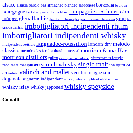
alsace
borgogna
alsazia
barolo
blended japponese
bas armagnac
bourbon
compagnie des indes
bourgogne
càrn
brut champagne
chenin blanc
glenallachie
grappa
mòr
fivi
grandi formati italia vino
grand cru champagne
imbottigliatori indipendenti rhum
grappa trentino
imbottigliatori indipendenti whisky
languedoc-roussillon
metodo
london dry
indipendent bottlers
classico
morrison & macKay
mezcal
metodo classico lombardia
morrison distillers
pulltex
rifermentato in bottiglia
riesling renano alsazia
single malt
scotch whisky
récoltants manipulants
the spirit of
valinch and mallet
vecchio magazzino
art
torbato
doganale
vigneron indipendent
whisky
whisky highland
whisky island
whisky speyside
whisky islay
whisky japponesi
Contatti
Vino Vino di Gaviglio Andrea
C.so S. Gottardo, 13 20136 Milano MI
Tel
. +39 02 58.10.12.39
Cell.
+39 329 711 1014