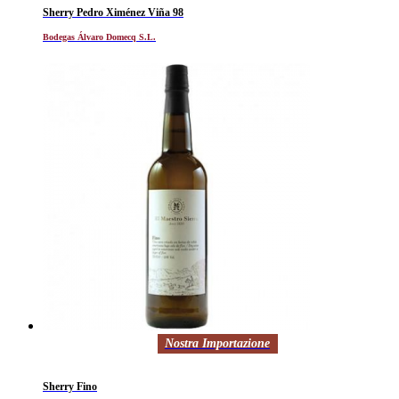
Sherry Pedro Ximénez Viña 98
Bodegas Álvaro Domecq S.L.
Nostra Importazione
Sherry Fino