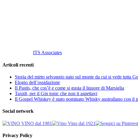
C.so S. Gottardo, 13 20136 Milano MI
Tel
. +39 02 58.10.12.39
Cell.
+39 329 711 1014
P. Iva 10847580965
info@vinovinomilano.it
© 2013 Vino Vino di Andrea Gaviglio.
Tutti i diritti riservati.
Customized by
ITS Associates
Articoli recenti
Storia del mirto selvaggio nato sul monte da cui si vede tutta 
Elogio dell’ossidazione
Il Pastis, che cos’è e come si gusta il liquore di Marsiglia
Taxidi, per il Gin tonic che non ti aspettavi
Il Gospel Whiskey è stato nominato Whisky australiano con il p
Social network
Privacy Policy