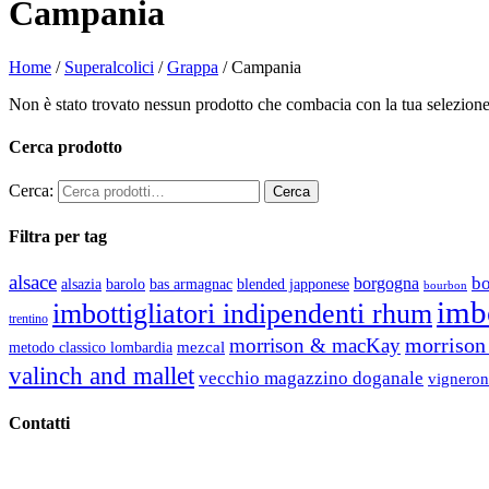
Campania
Home
/
Superalcolici
/
Grappa
/ Campania
Non è stato trovato nessun prodotto che combacia con la tua selezione
Cerca prodotto
Cerca:
Filtra per tag
alsace
b
borgogna
alsazia
barolo
blended japponese
bas armagnac
bourbon
imbo
imbottigliatori indipendenti rhum
trentino
morrison 
morrison & macKay
mezcal
metodo classico lombardia
valinch and mallet
vecchio magazzino doganale
vigneron
Contatti
Vino Vino di Gaviglio Andrea