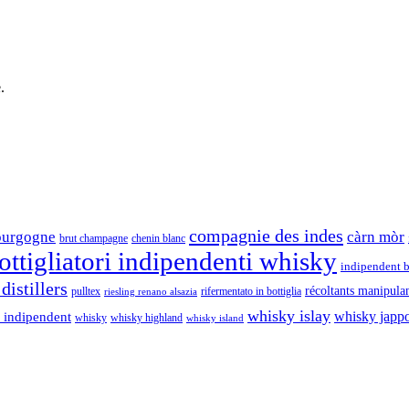
.
compagnie des indes
ourgogne
càrn mòr
brut champagne
chenin blanc
ttigliatori indipendenti whisky
indipendent b
distillers
récoltants manipula
pulltex
rifermentato in bottiglia
riesling renano alsazia
whisky islay
whisky japp
 indipendent
whisky
whisky highland
whisky island