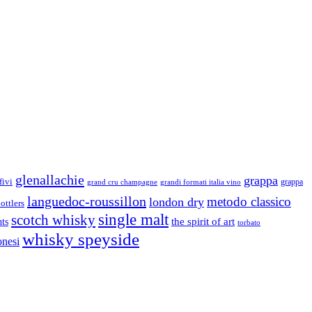
glenallachie
grappa
fivi
grandi formati italia vino
grappa
grand cru champagne
languedoc-roussillon
metodo classico
london dry
ottlers
single malt
scotch whisky
nts
the spirit of art
torbato
whisky speyside
onesi