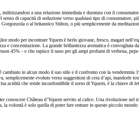
, indirizzandosi a una relazione immediata e duratura con il consuma
el senso di capacità di seduzione verso qualsiasi tipo di consumatore, p
orgonzola o al britannico Stilton, o più semplicemente da meditazione, 
miglior modo per incontrare Yquem è berlo giovane, fresco, magari nell
ezza e concentrazione. La grande brillantezza aromatica è convogliata 
n buon 45% – e che rapisce il naso per gli ampi profumi di verbena, pepe
 cambiato in alcun modo il suo stile e il confronto con la vendemmia 199
, semplicemente evoluto verso suggestioni di cera d’api, mandorle tostate
sa acidità che rende inconfondibile il sorso di Yquem, è la chiave di lettu
 poter conoscere Château d’Yquem servito al calice. Una rivoluzione nel
 la volontà è solo quella di poter fare entrare in questo piccolo mondo 