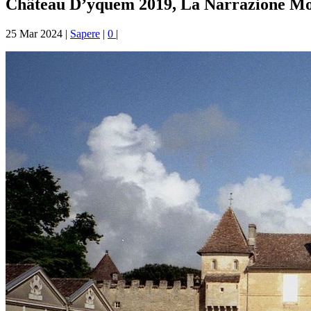
Château D’yquem 2019, La Narrazione M
25 Mar 2024
|
Sapere
|
0
|