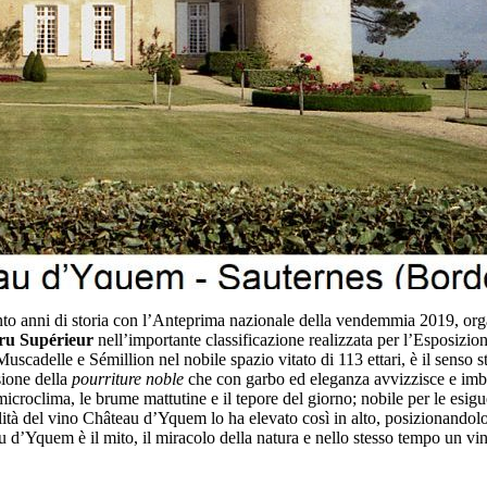
o anni di storia con l’Anteprima nazionale della vendemmia 2019, orga
ru Supérieur
nell’importante classificazione realizzata per l’Esposizi
scadelle e Sémillion nel nobile spazio vitato di 113 ettari, è il senso 
sione della
pourriture noble
che con garbo ed eleganza avvizzisce e imbr
e microclima, le brume mattutine e il tepore del giorno; nobile per le es
galità del vino Château d’Yquem lo ha elevato così in alto, posizionandolo
u d’Yquem è il mito, il miracolo della natura e nello stesso tempo un vin