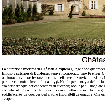
La narrazione moderna di
Château d’Yquem
giunge dopo quattrocent
famoso
Sauternes
di
Bordeaux
veniva riconosciuto vino
Premier C
qualunque ma la perfezione racchiusa nelle uve di Sauvignon Blanc, Mu
per un ventennio, almeno fino ad oggi. Nobile per la magia dell’inclu
sua parte d’acqua per concentrarsi di zuccheri; nobile per il singolar
specializzati. Forse è per tutto ciò e per molto altro ancora, che la re
soddisfacente, tra quei desideri a volte impossibili da esaudire. Châtea
assapora.