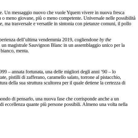
tore. Un messaggio nuovo che vuole Yquem vivere in nuova fresca
iù o meno giovane, più o meno competente. Universale nelle possibilità
ma trasversale e versatile in sintonia con pietanze comuni, il pollo
’esperienza dell’ultima vendemmia 2019, cogliendone
by the
da un magistrale Sauvignon Blanc in un assemblaggio unico per la
 bianco, menta.
9 – annata fortunata, una delle migliori degli anni ‘90 – lo
, pistilli di zafferano, caramello salato, torrone al pistacchio,
ra della sua struttura scultorea per il quale detiene la certezza di
 mondo di pensarlo, una nuova fase che corrisponde anche a un
di eccellenza quante più persone possibili. Almeno una volta nella