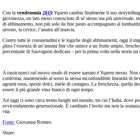
Con la
vendemmia
2019
Yquem cambia finalmente il suo storytelling
giovinezza, un lato meno conosciuto di sé stesso ma più universale, n
di abbinamento, non più solo da fine pasto accompagnato al lombardo G
arrosto, la cevice, l’anatra all’arancia.
Contro tutte le consuetudini e le logiche degli abbinamenti, oggi il 
glass
l’essenza di un’annata fine che unisce a un frutto ampio, fresch
percentuale di Sauvignon dedicata – per la prima volta nella storia u
A rassicurarci sul nuovo modo di essere narrato è Yquem stesso. Non è
conferma, mantenendo al sorso la stessa inconfondibile linearità di beva
agrumi rossi, spezie dolci, miele di castagno. La freschezza, quella deci
essere il più grande vino bianco di ogni tempo.
Ad oggi ci sono circa trenta luoghi nel mondo, tra cui l’Italia, dove
avvicendamento generazionale. È cambiato l’invito ma non la sostanza,
vita
Fonte:
Giovanna Romeo
Share: