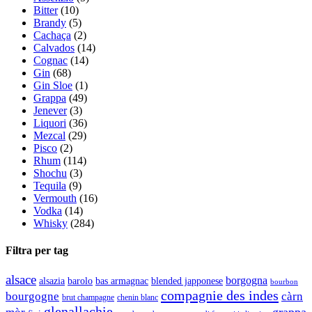
Bitter
(10)
Brandy
(5)
Cachaça
(2)
Calvados
(14)
Cognac
(14)
Gin
(68)
Gin Sloe
(1)
Grappa
(49)
Jenever
(3)
Liquori
(36)
Mezcal
(29)
Pisco
(2)
Rhum
(114)
Shochu
(3)
Tequila
(9)
Vermouth
(16)
Vodka
(14)
Whisky
(284)
Filtra per tag
alsace
borgogna
alsazia
barolo
blended japponese
bas armagnac
bourbon
compagnie des indes
bourgogne
càrn
brut champagne
chenin blanc
glenallachie
grappa