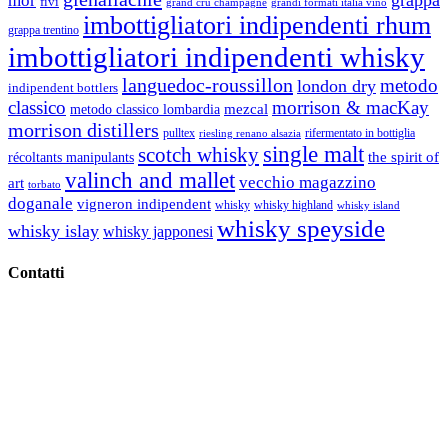
mòr
fivi
grandi formati italia vino
grand cru champagne
imbottigliatori indipendenti rhum
grappa trentino
imbottigliatori indipendenti whisky
languedoc-roussillon
metodo
london dry
indipendent bottlers
classico
morrison & macKay
mezcal
metodo classico lombardia
morrison distillers
pulltex
rifermentato in bottiglia
riesling renano alsazia
single malt
scotch whisky
récoltants manipulants
the spirit of
valinch and mallet
vecchio magazzino
art
torbato
doganale
vigneron indipendent
whisky
whisky highland
whisky island
whisky speyside
whisky islay
whisky japponesi
Contatti
Vino Vino di Gaviglio Andrea
C.so S. Gottardo, 13 20136 Milano MI
Tel
. +39 02 58.10.12.39
Cell.
+39 329 711 1014
P. Iva 10847580965
info@vinovinomilano.it