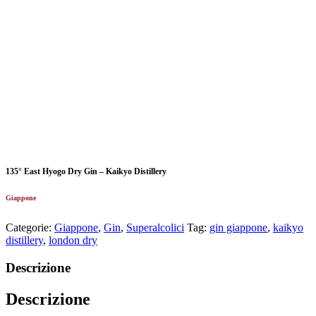
135° East Hyogo Dry Gin – Kaikyo Distillery
Giappone
Categorie:
Giappone
,
Gin
,
Superalcolici
Tag:
gin giappone
,
kaikyo
distillery
,
london dry
Descrizione
Descrizione