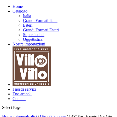
Home
Catalogo
Italia
Grandi Formati Italia
Esteri
Grandi Formati Esteri
Superalcolici
Oggettistica
Nostre importazioni
I nostri servizi
Eno articoli
Contatti
Select Page
Home
/
Superalcolici
/
Gin
/
Giappone
/ 135° East Hyogo Dry Gin