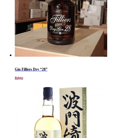
Gin Filliers Dry “28”
Belgio