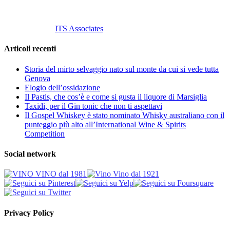
© 2013 Vino Vino di Andrea Gaviglio.
Tutti i diritti riservati.
Customized by
ITS Associates
Articoli recenti
Storia del mirto selvaggio nato sul monte da cui si vede tutta
Genova
Elogio dell’ossidazione
Il Pastis, che cos’è e come si gusta il liquore di Marsiglia
Taxidi, per il Gin tonic che non ti aspettavi
Il Gospel Whiskey è stato nominato Whisky australiano con il
punteggio più alto all’International Wine & Spirits
Competition
Social network
Privacy Policy