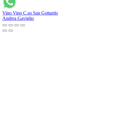
Vino Vino C.so San Gottardo
Andrea Gaviglio