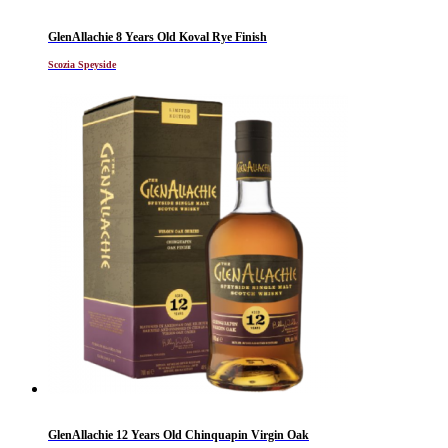
GlenAllachie 8 Years Old Koval Rye Finish
Scozia Speyside
GlenAllachie 12 Years Old Chinquapin Virgin Oak