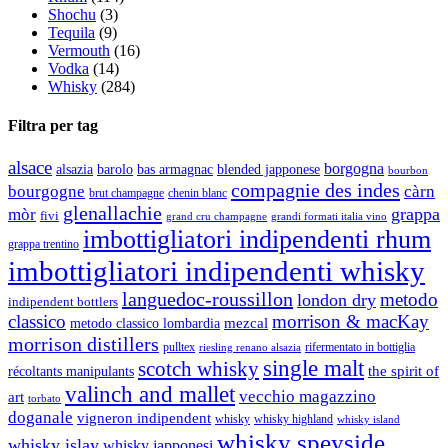
Shochu
(3)
Tequila
(9)
Vermouth
(16)
Vodka
(14)
Whisky
(284)
Filtra per tag
alsace
borgogna
alsazia
barolo
blended japponese
bas armagnac
bourbon
compagnie des indes
bourgogne
càrn
brut champagne
chenin blanc
glenallachie
grappa
mòr
fivi
grandi formati italia vino
grand cru champagne
imbottigliatori indipendenti rhum
grappa trentino
imbottigliatori indipendenti whisky
languedoc-roussillon
metodo
london dry
indipendent bottlers
classico
morrison & macKay
mezcal
metodo classico lombardia
morrison distillers
pulltex
rifermentato in bottiglia
riesling renano alsazia
single malt
scotch whisky
récoltants manipulants
the spirit of
valinch and mallet
vecchio magazzino
art
torbato
doganale
vigneron indipendent
whisky
whisky highland
whisky island
whisky speyside
whisky islay
whisky japponesi