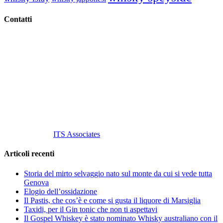
Contatti
Vino Vino di Gaviglio Andrea
C.so S. Gottardo, 13 20136 Milano MI
Tel
. +39 02 58.10.12.39
Cell.
+39 329 711 1014
P. Iva 10847580965
info@vinovinomilano.it
© 2013 Vino Vino di Andrea Gaviglio.
Tutti i diritti riservati.
Customized by
ITS Associates
Articoli recenti
Storia del mirto selvaggio nato sul monte da cui si vede tutta
Genova
Elogio dell’ossidazione
Il Pastis, che cos’è e come si gusta il liquore di Marsiglia
Taxidi, per il Gin tonic che non ti aspettavi
Il Gospel Whiskey è stato nominato Whisky australiano con il