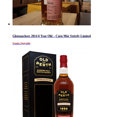
Glentauchers 2014 6 Year Old – Càrn Mòr Strictly Limited
Scozia Speyside