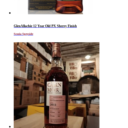
GlenAllachie 12 Year Old PX Sherry Finish
Scozia Speyside