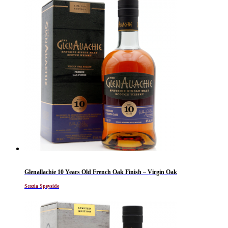
Glenallachie 10 Years Old French Oak Finish – Virgin Oak
Scozia Speyside