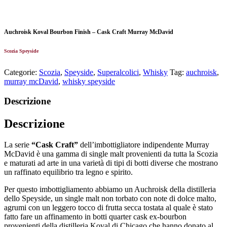
Auchroisk Koval Bourbon Finish – Cask Craft Murray McDavid
Scozia Speyside
Categorie:
Scozia
,
Speyside
,
Superalcolici
,
Whisky
Tag:
auchroisk
,
murray mcDavid
,
whisky speyside
Descrizione
Descrizione
La serie
“Cask Craft”
dell’imbottigliatore indipendente Murray
McDavid è una gamma di single malt provenienti da tutta la Scozia
e maturati ad arte in una varietà di tipi di botti diverse che mostrano
un raffinato equilibrio tra legno e spirito.
Per questo imbottigliamento abbiamo un Auchroisk della distilleria
dello Speyside, un single malt non torbato con note di dolce malto,
agrumi con un leggero tocco di frutta secca tostata al quale è stato
fatto fare un affinamento in botti quarter cask ex-bourbon
provenienti della distilleria Koval di Chicago che hanno donato al