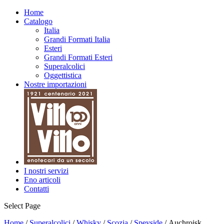
Home
Catalogo
Italia
Grandi Formati Italia
Esteri
Grandi Formati Esteri
Superalcolici
Oggettistica
Nostre importazioni
I nostri servizi
Eno articoli
Contatti
Select Page
Home
/
Superalcolici
/
Whisky
/
Scozia
/
Speyside
/ Auchroisk