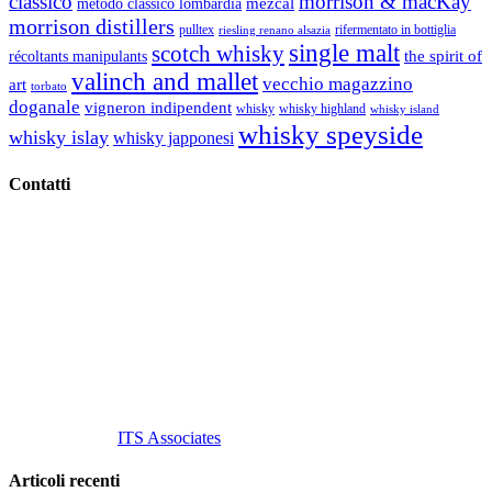
classico
morrison & macKay
mezcal
metodo classico lombardia
morrison distillers
pulltex
rifermentato in bottiglia
riesling renano alsazia
single malt
scotch whisky
récoltants manipulants
the spirit of
valinch and mallet
vecchio magazzino
art
torbato
doganale
vigneron indipendent
whisky
whisky highland
whisky island
whisky speyside
whisky islay
whisky japponesi
Contatti
Vino Vino di Gaviglio Andrea
C.so S. Gottardo, 13 20136 Milano MI
Tel
. +39 02 58.10.12.39
Cell.
+39 329 711 1014
P. Iva 10847580965
info@vinovinomilano.it
© 2013 Vino Vino di Andrea Gaviglio.
Tutti i diritti riservati.
Customized by
ITS Associates
Articoli recenti