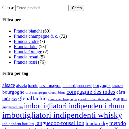
Cerca:
Filtra per
Francia bianchi
(60)
Francia champagne & c.
(72)
Francia Cidre
(7)
Francia dolci
(53)
Francia Orange
(2)
Francia rosati
(5)
Francia rossi
(76)
Filtra per tag
alsace
borgogna
alsazia
barolo
blended japponese
bas armagnac
bourbon
compagnie des indes
bourgogne
càrn
brut champagne
chenin blanc
glenallachie
grappa
mòr
fivi
grandi formati italia vino
grand cru champagne
imbottigliatori indipendenti rhum
grappa trentino
imbottigliatori indipendenti whisky
languedoc-roussillon
metodo
london dry
indipendent bottlers