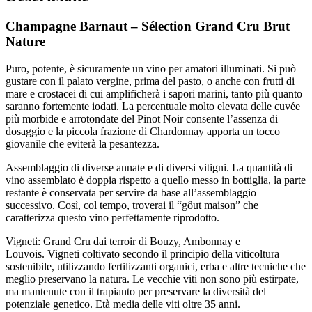
Champagne Barnaut – Sélection Grand Cru Brut
Nature
Puro, potente, è sicuramente un vino per amatori illuminati. Si può
gustare con il palato vergine, prima del pasto, o anche con frutti di
mare e crostacei di cui amplificherà i sapori marini, tanto più quanto
saranno fortemente iodati. La percentuale molto elevata delle cuvée
più morbide e arrotondate del Pinot Noir consente l’assenza di
dosaggio e la piccola frazione di Chardonnay apporta un tocco
giovanile che eviterà la pesantezza.
Assemblaggio di diverse annate e di diversi vitigni. La quantità di
vino assemblato è doppia rispetto a quello messo in bottiglia, la parte
restante è conservata per servire da base all’assemblaggio
successivo. Così, col tempo, troverai il “gôut maison” che
caratterizza questo vino perfettamente riprodotto.
Vigneti: Grand Cru dai terroir di Bouzy, Ambonnay e
Louvois.
Vigneti coltivato secondo il principio della viticoltura
sostenibile, utilizzando fertilizzanti organici, erba e altre tecniche che
meglio preservano la natura. Le vecchie viti non sono più estirpate,
ma mantenute con il trapianto per preservare la diversità del
potenziale genetico. Età media delle viti oltre 35 anni.