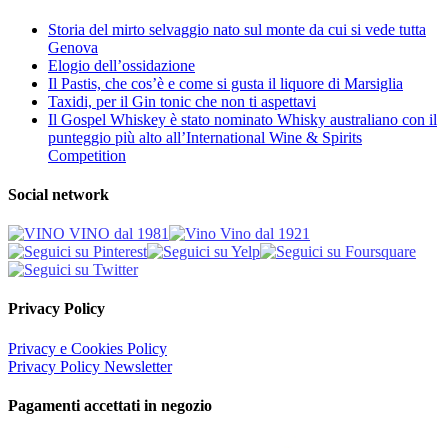
Storia del mirto selvaggio nato sul monte da cui si vede tutta
Genova
Elogio dell’ossidazione
Il Pastis, che cos’è e come si gusta il liquore di Marsiglia
Taxidi, per il Gin tonic che non ti aspettavi
Il Gospel Whiskey è stato nominato Whisky australiano con il
punteggio più alto all’International Wine & Spirits
Competition
Social network
Privacy Policy
Privacy e Cookies Policy
Privacy Policy Newsletter
Pagamenti accettati in negozio