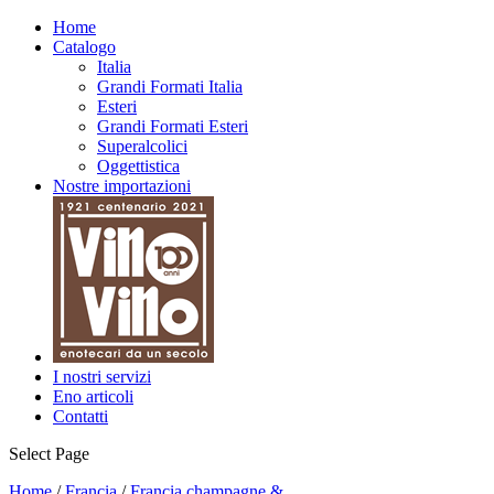
Home
Catalogo
Italia
Grandi Formati Italia
Esteri
Grandi Formati Esteri
Superalcolici
Oggettistica
Nostre importazioni
I nostri servizi
Eno articoli
Contatti
Select Page
Home
/
Francia
/
Francia champagne &