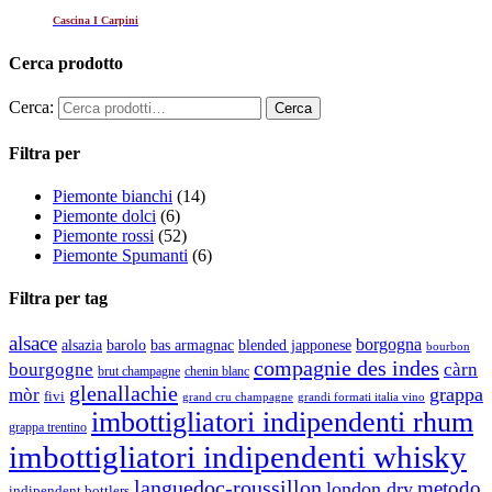
Cascina I Carpini
Cerca prodotto
Cerca:
Filtra per
Piemonte bianchi
(14)
Piemonte dolci
(6)
Piemonte rossi
(52)
Piemonte Spumanti
(6)
Filtra per tag
alsace
borgogna
alsazia
barolo
blended japponese
bas armagnac
bourbon
compagnie des indes
bourgogne
càrn
brut champagne
chenin blanc
glenallachie
grappa
mòr
fivi
grandi formati italia vino
grand cru champagne
imbottigliatori indipendenti rhum
grappa trentino
imbottigliatori indipendenti whisky
languedoc-roussillon
metodo
london dry
indipendent bottlers