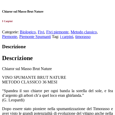
Chiaror sul Masso Brut Nature
I Carpini
Categorie:
Biologico
,
Fivi
,
Fivi piemonte
,
Metodo classico
,
Piemonte
,
Piemonte Spumanti
Tag:
i carpini
,
timorasso
Descrizione
Descrizione
Chiaror sul Masso Brut Nature
VINO SPUMANTE BRUT NATURE
METODO CLASSICO 36 MESI
“Spandea il suo chiaror per ogni banda la sorella del sole, e fea
d’argento gli arbori ch’a quel loco eran ghirlanda.”
(G. Leopardi)
Dopo essere stato pioniere nella spumantizzazione del Timorasso e
aver visto le grandi potenzialità di evoluzione del vitigno anche nella