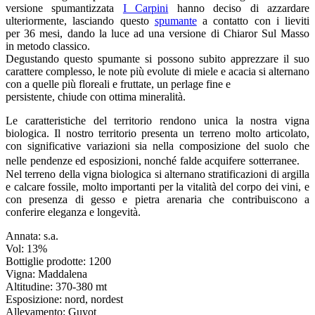
versione spumantizzata
I Carpini
hanno deciso di azzardare
ulteriormente, lasciando questo
spumante
a contatto con i lieviti
per 36 mesi, dando la luce ad una versione di Chiaror Sul Masso
in metodo classico.
Degustando questo spumante si possono subito apprezzare il suo
carattere complesso, le note più evolute di miele e acacia si alternano
con a quelle più floreali e fruttate, un perlage fine e
persistente, chiude con ottima mineralità.
Le caratteristiche del territorio rendono unica la nostra vigna
biologica. Il nostro territorio presenta un terreno molto articolato,
con significative variazioni sia nella composizione del suolo che
nelle pendenze ed esposizioni, nonché falde acquifere sotterranee.
Nel terreno della vigna biologica si alternano stratificazioni di argilla
e calcare fossile, molto importanti per la vitalità del corpo dei vini, e
con presenza di gesso e pietra arenaria che contribuiscono a
conferire eleganza e longevità.
Annata: s.a.
Vol: 13%
Bottiglie prodotte: 1200
Vigna: Maddalena
Altitudine: 370-380 mt
Esposizione: nord, nordest
Allevamento: Guyot