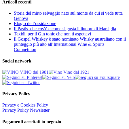
Articoli recenti
Storia del mirto selvaggio nato sul monte da cui si vede tutta
Genova
Elogio dell’ossidazione
Il Pastis, che cos’è e come si gusta il liquore di Marsiglia
Taxidi, per il Gin tonic che non ti aspettavi
Il Gospel Whiskey è stato nominato Whisky australiano con il
punteggio più alto all’International Wine & Spirits
Competition
Social network
Privacy Policy
Privacy e Cookies Policy
Privacy Policy Newsletter
Pagamenti accettati in negozio