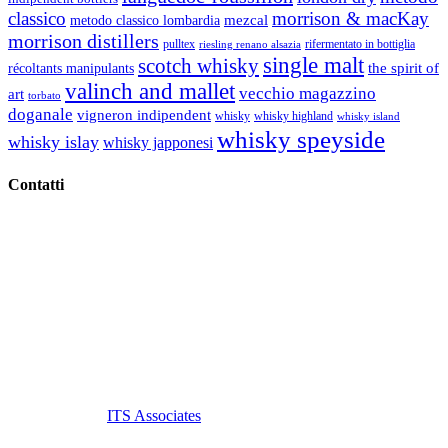
classico
morrison & macKay
mezcal
metodo classico lombardia
morrison distillers
pulltex
rifermentato in bottiglia
riesling renano alsazia
single malt
scotch whisky
récoltants manipulants
the spirit of
valinch and mallet
vecchio magazzino
art
torbato
doganale
vigneron indipendent
whisky
whisky highland
whisky island
whisky speyside
whisky islay
whisky japponesi
Contatti
Vino Vino di Gaviglio Andrea
C.so S. Gottardo, 13 20136 Milano MI
Tel
. +39 02 58.10.12.39
Cell.
+39 329 711 1014
P. Iva 10847580965
info@vinovinomilano.it
© 2013 Vino Vino di Andrea Gaviglio.
Tutti i diritti riservati.
Customized by
ITS Associates