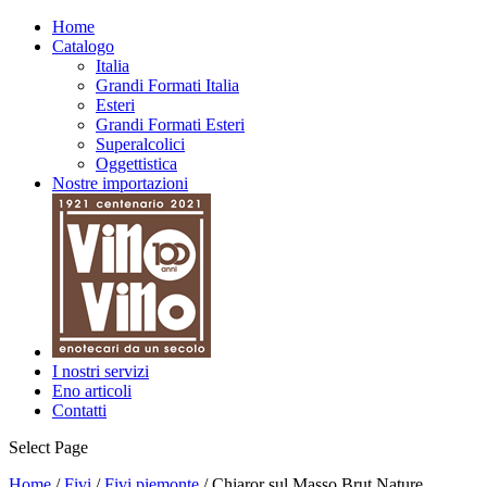
Biologico
Home
Catalogo
Italia
Grandi Formati Italia
Esteri
Grandi Formati Esteri
Superalcolici
Oggettistica
Nostre importazioni
I nostri servizi
Eno articoli
Contatti
Select Page
Home
/
Fivi
/
Fivi piemonte
/ Chiaror sul Masso Brut Nature