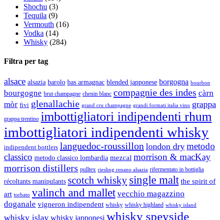
Shochu
(3)
Tequila
(9)
Vermouth
(16)
Vodka
(14)
Whisky
(284)
Filtra per tag
alsace
borgogna
alsazia
barolo
blended japponese
bas armagnac
bourbon
compagnie des indes
bourgogne
càrn
brut champagne
chenin blanc
glenallachie
grappa
mòr
fivi
grandi formati italia vino
grand cru champagne
imbottigliatori indipendenti rhum
grappa trentino
imbottigliatori indipendenti whisky
languedoc-roussillon
metodo
london dry
indipendent bottlers
classico
morrison & macKay
mezcal
metodo classico lombardia
morrison distillers
pulltex
rifermentato in bottiglia
riesling renano alsazia
single malt
scotch whisky
récoltants manipulants
the spirit of
valinch and mallet
vecchio magazzino
art
torbato
doganale
vigneron indipendent
whisky
whisky highland
whisky island
whisky speyside
whisky islay
whisky japponesi