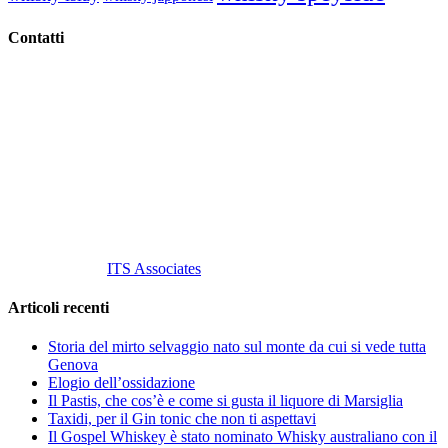
Contatti
Vino Vino di Gaviglio Andrea
C.so S. Gottardo, 13 20136 Milano MI
Tel
. +39 02 58.10.12.39
Cell.
+39 329 711 1014
P. Iva 10847580965
info@vinovinomilano.it
© 2013 Vino Vino di Andrea Gaviglio.
Tutti i diritti riservati.
Customized by
ITS Associates
Articoli recenti
Storia del mirto selvaggio nato sul monte da cui si vede tutta
Genova
Elogio dell’ossidazione
Il Pastis, che cos’è e come si gusta il liquore di Marsiglia
Taxidi, per il Gin tonic che non ti aspettavi
Il Gospel Whiskey è stato nominato Whisky australiano con il