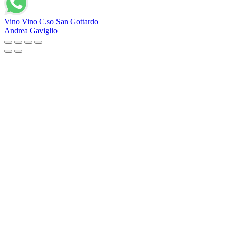
Vino Vino C.so San Gottardo
Andrea Gaviglio