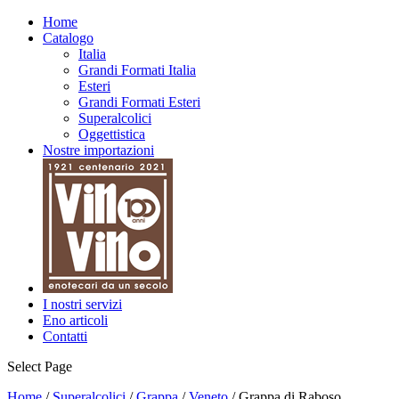
Home
Catalogo
Italia
Grandi Formati Italia
Esteri
Grandi Formati Esteri
Superalcolici
Oggettistica
Nostre importazioni
I nostri servizi
Eno articoli
Contatti
Select Page
Home
/
Superalcolici
/
Grappa
/
Veneto
/ Grappa di Raboso