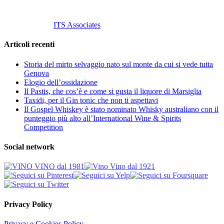
Tutti i diritti riservati.
Customized by
ITS Associates
Articoli recenti
Storia del mirto selvaggio nato sul monte da cui si vede tutta
Genova
Elogio dell’ossidazione
Il Pastis, che cos’è e come si gusta il liquore di Marsiglia
Taxidi, per il Gin tonic che non ti aspettavi
Il Gospel Whiskey è stato nominato Whisky australiano con il
punteggio più alto all’International Wine & Spirits
Competition
Social network
Privacy Policy
Privacy e Cookies Policy