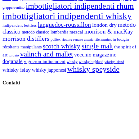
imbottigliatori indipendenti rhum
grappa trentino
imbottigliatori indipendenti whisky
languedoc-roussillon
metodo
london dry
indipendent bottlers
classico
morrison & macKay
mezcal
metodo classico lombardia
morrison distillers
pulltex
rifermentato in bottiglia
riesling renano alsazia
single malt
scotch whisky
récoltants manipulants
the spirit of
valinch and mallet
vecchio magazzino
art
torbato
doganale
vigneron indipendent
whisky
whisky highland
whisky island
whisky speyside
whisky islay
whisky japponesi
Contatti
Vino Vino di Gaviglio Andrea
C.so S. Gottardo, 13 20136 Milano MI
Tel
. +39 02 58.10.12.39
Cell.
+39 329 711 1014
P. Iva 10847580965
info@vinovinomilano.it
© 2013 Vino Vino di Andrea Gaviglio.