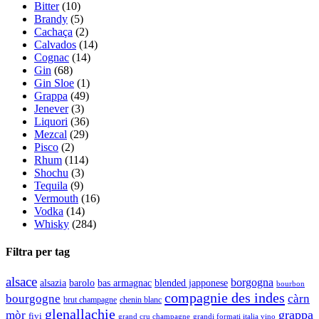
Bitter
(10)
Brandy
(5)
Cachaça
(2)
Calvados
(14)
Cognac
(14)
Gin
(68)
Gin Sloe
(1)
Grappa
(49)
Jenever
(3)
Liquori
(36)
Mezcal
(29)
Pisco
(2)
Rhum
(114)
Shochu
(3)
Tequila
(9)
Vermouth
(16)
Vodka
(14)
Whisky
(284)
Filtra per tag
alsace
borgogna
alsazia
barolo
blended japponese
bas armagnac
bourbon
compagnie des indes
bourgogne
càrn
brut champagne
chenin blanc
glenallachie
grappa
mòr
fivi
grandi formati italia vino
grand cru champagne