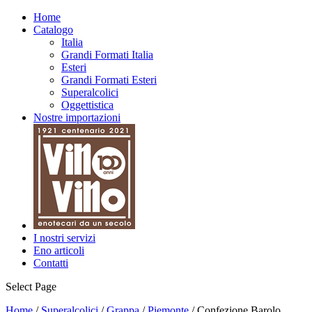
Home
Catalogo
Italia
Grandi Formati Italia
Esteri
Grandi Formati Esteri
Superalcolici
Oggettistica
Nostre importazioni
I nostri servizi
Eno articoli
Contatti
Select Page
Home
/
Superalcolici
/
Grappa
/
Piemonte
/ Confezione Barolo