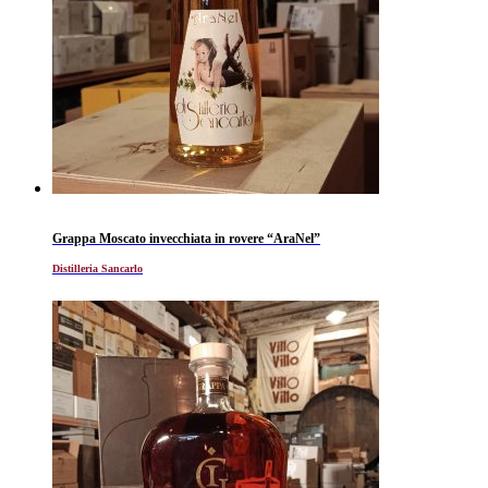
Grappa Moscato invecchiata in rovere “AraNel”
Distilleria Sancarlo