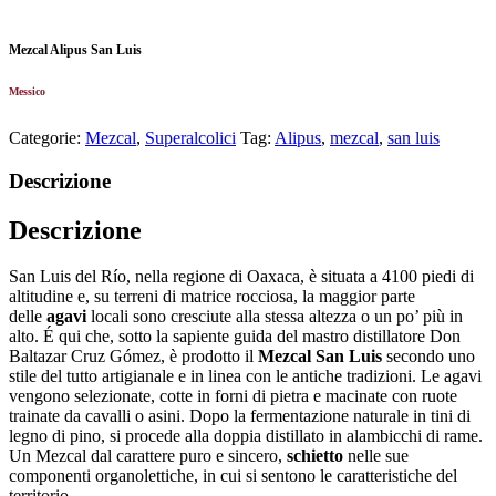
Mezcal Alipus San Luis
Messico
Categorie:
Mezcal
,
Superalcolici
Tag:
Alipus
,
mezcal
,
san luis
Descrizione
Descrizione
San Luis del Río, nella regione di Oaxaca, è situata a 4100 piedi di
altitudine e, su terreni di matrice rocciosa, la maggior parte
delle
agavi
locali sono cresciute alla stessa altezza o un po’ più in
alto. É qui che, sotto la sapiente guida del mastro distillatore Don
Baltazar Cruz Gómez, è prodotto il
Mezcal San Luis
secondo uno
stile del tutto artigianale e in linea con le antiche tradizioni. Le agavi
vengono selezionate, cotte in forni di pietra e macinate con ruote
trainate da cavalli o asini. Dopo la fermentazione naturale in tini di
legno di pino, si procede alla doppia distillato in alambicchi di rame.
Un Mezcal dal carattere puro e sincero,
schietto
nelle sue
componenti organolettiche, in cui si sentono le caratteristiche del
territorio.