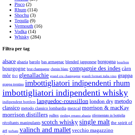
Pisco
(2)
Rhum
(114)
Shochu
(3)
Tequila
(9)
Vermouth
(16)
Vodka
(14)
Whisky
(284)
Filtra per tag
alsace
borgogna
alsazia
barolo
blended japponese
bas armagnac
bourbon
compagnie des indes
bourgogne
càrn
brut champagne
chenin blanc
glenallachie
grappa
mòr
fivi
grandi formati italia vino
grand cru champagne
imbottigliatori indipendenti rhum
grappa trentino
imbottigliatori indipendenti whisky
languedoc-roussillon
metodo
london dry
indipendent bottlers
classico
morrison & macKay
mezcal
metodo classico lombardia
morrison distillers
pulltex
rifermentato in bottiglia
riesling renano alsazia
single malt
scotch whisky
récoltants manipulants
the spirit of
valinch and mallet
vecchio magazzino
art
torbato