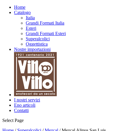
Home
Catalogo
Italia
Grandi Formati Italia
Esteri
Grandi Formati Esteri
Superalcolici
Oggettistica
Nostre importazioni
I nostri servizi
Eno articoli
Contatti
Select Page
Home
/
Superalcolici
/
Mezcal
/ Mezcal Alipus San Luis