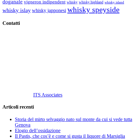
doganale
vigneron indipendent
whisky
whisky highland
whisky island
whisky speyside
whisky islay
whisky japponesi
Contatti
Vino Vino di Gaviglio Andrea
C.so S. Gottardo, 13 20136 Milano MI
Tel
. +39 02 58.10.12.39
Cell.
+39 329 711 1014
P. Iva 10847580965
info@vinovinomilano.it
© 2013 Vino Vino di Andrea Gaviglio.
Tutti i diritti riservati.
Customized by
ITS Associates
Articoli recenti
Storia del mirto selvaggio nato sul monte da cui si vede tutta
Genova
Elogio dell’ossidazione
Il Pastis, che cos’è e come si gusta il liquore di Marsiglia