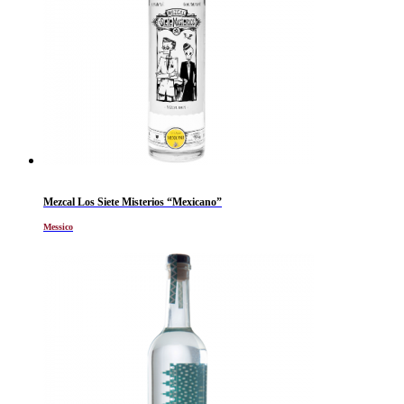
Mezcal Los Siete Misterios “Mexicano”
Messico
Al momento non disponibile