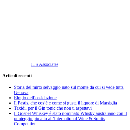
Vino Vino di Gaviglio Andrea
C.so S. Gottardo, 13 20136 Milano MI
Tel
. +39 02 58.10.12.39
Cell.
+39 329 711 1014
P. Iva 10847580965
info@vinovinomilano.it
© 2013 Vino Vino di Andrea Gaviglio.
Tutti i diritti riservati.
Customized by
ITS Associates
Articoli recenti
Storia del mirto selvaggio nato sul monte da cui si vede tutta
Genova
Elogio dell’ossidazione
Il Pastis, che cos’è e come si gusta il liquore di Marsiglia
Taxidi, per il Gin tonic che non ti aspettavi
Il Gospel Whiskey è stato nominato Whisky australiano con il
punteggio più alto all’International Wine & Spirits
Competition