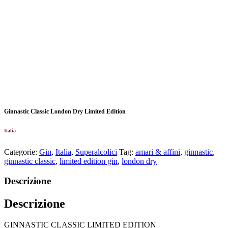
Ginnastic Classic London Dry Limited Edition
Italia
Categorie:
Gin
,
Italia
,
Superalcolici
Tag:
amari & affini
,
ginnastic
,
ginnastic classic
,
limited edition gin
,
london dry
Descrizione
Descrizione
GINNASTIC CLASSIC LIMITED EDITION