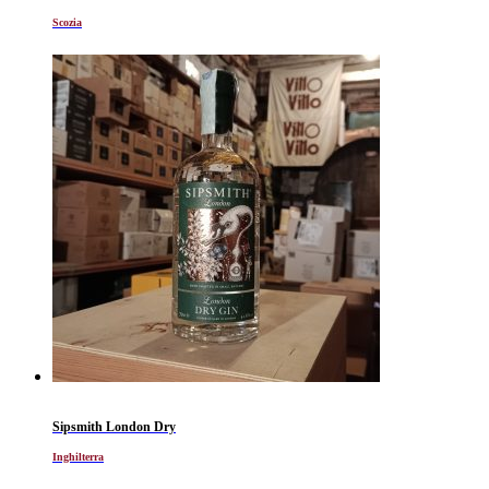
Scozia
Sipsmith London Dry
Inghilterra