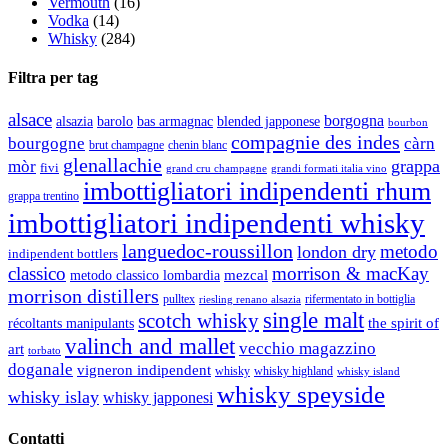
Vermouth
(16)
Vodka
(14)
Whisky
(284)
Filtra per tag
alsace
borgogna
alsazia
barolo
blended japponese
bas armagnac
bourbon
compagnie des indes
bourgogne
càrn
brut champagne
chenin blanc
glenallachie
grappa
mòr
fivi
grandi formati italia vino
grand cru champagne
imbottigliatori indipendenti rhum
grappa trentino
imbottigliatori indipendenti whisky
languedoc-roussillon
metodo
london dry
indipendent bottlers
classico
morrison & macKay
mezcal
metodo classico lombardia
morrison distillers
pulltex
rifermentato in bottiglia
riesling renano alsazia
single malt
scotch whisky
récoltants manipulants
the spirit of
valinch and mallet
vecchio magazzino
art
torbato
doganale
vigneron indipendent
whisky
whisky highland
whisky island
whisky speyside
whisky islay
whisky japponesi
Contatti