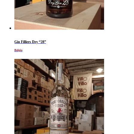
Gin Filliers Dry “28”
Belgio