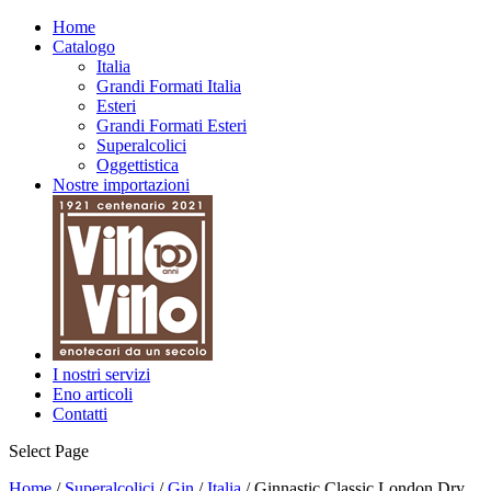
Home
Catalogo
Italia
Grandi Formati Italia
Esteri
Grandi Formati Esteri
Superalcolici
Oggettistica
Nostre importazioni
I nostri servizi
Eno articoli
Contatti
Select Page
Home
/
Superalcolici
/
Gin
/
Italia
/ Ginnastic Classic London Dry