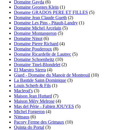
Domaine Gayda
(6)
Domaine Georges Klein
(1)
Domaine GRADOS PERE ET FILLES
(5)
Domaine Jean Claude Gueth
(2)
Domaine Les Pins - Pitault-Landry
(1)
Domaine Michel Arcelain
(5)
Domaine Montangeron
(5)
Domaine Ninot
(6)
Domaine Pierre Richard
(4)
Domaine Pouderoux
(8)
Domaine Ricardelle de Lautrec
(5)
Domaine Schoenheitz
(10)
Domaine Tinel-Blondelet
(2)
El Maestro Sierra
(4)
Giard - Domaine du Manoir de Montreuil
(10)
La Bastide Saint-Dominique
(3)
Louis Scherb & Fils
(1)
Macleod’s
(3)
Maison Jean Huttard
(7)
Maison Méry Melrose
(4)
Mas del Périe - Fabien JOUVES
(5)
Michel Forgeron
(4)
Nittnaus
(6)
Pacory Ferme des Grimaux
(10)
Quinta do Portal
(3)