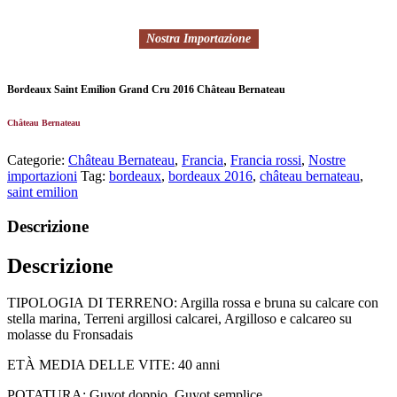
Nostra Importazione
Bordeaux Saint Emilion Grand Cru 2016 Château Bernateau
Château Bernateau
Categorie:
Château Bernateau
,
Francia
,
Francia rossi
,
Nostre
importazioni
Tag:
bordeaux
,
bordeaux 2016
,
château bernateau
,
saint emilion
Descrizione
Descrizione
TIPOLOGIA DI TERRENO
: Argilla rossa e bruna su calcare con
stella marina, Terreni argillosi calcarei, Argilloso e calcareo su
molasse du Fronsadais
ETÀ MEDIA DELLE VITE:
40 anni
POTATURA:
Guyot doppio, Guyot semplice