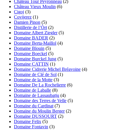
Château Tour Peyronneau
(2)
Château Vieux Moulin
(6)
Al momento non disponibile
Cigoj
(3)
Covijerez
(1)
Damien Pinon
(5)
Distillerie de l’Òrt
(2)
Domaine Albert Ziegler
(5)
Domaine BADER
(2)
Domaine Berta-Maillol
(4)
Domaine Blouin
(5)
Domaine Boeckel
(5)
Domaine Burckel Jung
(5)
Domaine CATTIN
(1)
Domaine Cidrerie Michel Bréavoine
(4)
Domaine de Clé de Sol
(1)
Domaine de la Motte
(3)
Domaine De La Rochelierre
(6)
Domaine de Laballe
(8)
Domaine de Lassaubatju
(4)
Domaine des Terres de Velle
(5)
Domaine du Cardinat
(7)
Domaine du Moulin Berger
(2)
Domaine DUSSOURT
(2)
Domaine Felix
(5)
Domaine Fontavin
(3)