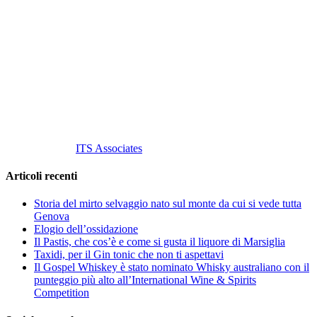
Vino Vino di Gaviglio Andrea
C.so S. Gottardo, 13 20136 Milano MI
Tel
. +39 02 58.10.12.39
Cell.
+39 329 711 1014
P. Iva 10847580965
info@vinovinomilano.it
© 2013 Vino Vino di Andrea Gaviglio.
Tutti i diritti riservati.
Customized by
ITS Associates
Articoli recenti
Storia del mirto selvaggio nato sul monte da cui si vede tutta
Genova
Elogio dell’ossidazione
Il Pastis, che cos’è e come si gusta il liquore di Marsiglia
Taxidi, per il Gin tonic che non ti aspettavi
Il Gospel Whiskey è stato nominato Whisky australiano con il
punteggio più alto all’International Wine & Spirits
Competition