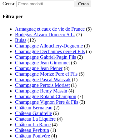
Cerca:
Filtra per
Armagnac et eaux de vie de France
(5)
Bodegas Álvaro Domecq S.L.
(7)
Bulas
(12)
Champagne Allouchery-Deguerne
(3)
Champagne Dechannes pere et Fils
(5)
Champagne Gabriel-Pagin Fils
(2)
Champagne Jean Gimonnet
(3)
Champagne Jean Plener
(8)
Champagne Morize Pere ef Fils
(5)
Champagne Pascal Walczak
(1)
Champagne Pertois Moriset
(1)
Champagne Remy Massin
(4)
Champagne Roland Champion
(7)
Champagne Vignon Père & Fils
(3)
Château Bernateau
(2)
Château Gaudrelle
(6)
Chateau La Liquière
(4)
Château La Rame
(4)
Château Peybrun
(1)
Château Poulvère
(4)