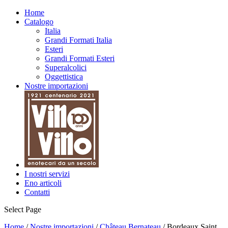
Home
Catalogo
Italia
Grandi Formati Italia
Esteri
Grandi Formati Esteri
Superalcolici
Oggettistica
Nostre importazioni
I nostri servizi
Eno articoli
Contatti
Select Page
Home
/
Nostre importazioni
/
Château Bernateau
/ Bordeaux Saint