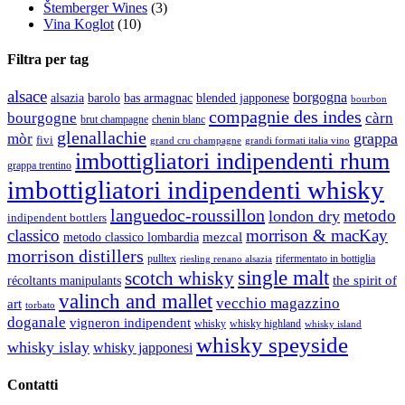
Štemberger Wines
(3)
Vina Koglot
(10)
Filtra per tag
alsace
borgogna
alsazia
barolo
blended japponese
bas armagnac
bourbon
compagnie des indes
bourgogne
càrn
brut champagne
chenin blanc
glenallachie
grappa
mòr
fivi
grandi formati italia vino
grand cru champagne
imbottigliatori indipendenti rhum
grappa trentino
imbottigliatori indipendenti whisky
languedoc-roussillon
metodo
london dry
indipendent bottlers
classico
morrison & macKay
mezcal
metodo classico lombardia
morrison distillers
pulltex
rifermentato in bottiglia
riesling renano alsazia
single malt
scotch whisky
récoltants manipulants
the spirit of
valinch and mallet
vecchio magazzino
art
torbato
doganale
vigneron indipendent
whisky
whisky highland
whisky island
whisky speyside
whisky islay
whisky japponesi
Contatti