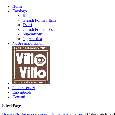
Home
Catalogo
Italia
Grandi Formati Italia
Esteri
Grandi Formati Esteri
Superalcolici
Oggettistica
Nostre importazioni
I nostri servizi
Eno articoli
Contatti
Select Page
Home
/
Nostre importazioni
/
Domaine Pouderoux
/ Côtes Catalanes 