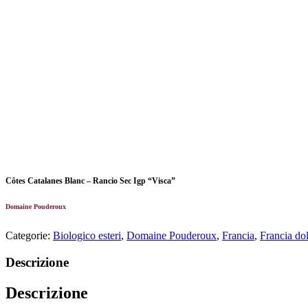
Côtes Catalanes Blanc – Rancio Sec Igp “Visca”
Domaine Pouderoux
Categorie:
Biologico esteri
,
Domaine Pouderoux
,
Francia
,
Francia dol
Descrizione
Descrizione