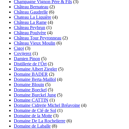
Champagne Vignon Père & Fils
(3)
Château Bernateau
(2)
Château Gaudrelle
(6)
Chateau La Liquière
(4)
Château La Rame
(4)
Château Peybrun
(1)
Château Poulvère
(4)
Château Tour Peyronneau
(2)
Château Vieux Moulin
(6)
Cigoj
(3)
Covijerez
(1)
Damien Pinon
(5)
Distillerie de l’Òrt
(2)
Domaine Albert Ziegler
(5)
Domaine BADER
(2)
Domaine Berta-Maillol
(4)
Domaine Blouin
(5)
Domaine Boeckel
(5)
Domaine Burckel Jung
(5)
Domaine CATTIN
(1)
Domaine Cidrerie Michel Bréavoine
(4)
Domaine de Clé de Sol
(1)
Domaine de la Motte
(3)
Domaine De La Rochelierre
(6)
Domaine de Laballe
(8)