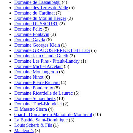
Domaine de Lassaubatju
(4)
Domaine des Terres de Velle
(5)
Domaine du Cardinat
(7)
Domaine du Moulin Berger
(2)
Domaine DUSSOURT
(2)
Domaine Felix
(5)
Domaine Fontavin
(3)
Domaine Gayda
(6)
Domaine Georges Klein
(1)
Domaine GRADOS PERE ET FILLES
(5)
Domaine Jean Claude Gueth
(2)
Domaine Les Pins - Pitault-Landry
(1)
Domaine Michel Arcelain
(5)
Domaine Montangeron
(5)
Domaine Ninot
(6)
Domaine Pierre Richard
(4)
Domaine Pouderoux
(8)
Domaine Ricardelle de Lautrec
(5)
Domaine Schoenheitz
(10)
Domaine Tinel-Blondelet
(2)
El Maestro Sierra
(4)
Giard - Domaine du Manoir de Montreuil
(10)
La Bastide Saint-Dominique
(3)
Louis Scherb & Fils
(1)
Macleod’s
(3)