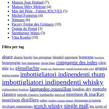
Maison Jean Huttard
(7)
Maison Méry Melrose
(4)
Mas del Périe - Fabien JOUVES
(5)
Michel Forgeron
(4)
Nittnaus
(6)
Pacory Ferme des Grimaux
(10)
Quinta do Portal
(3)
Štemberger Wines
(3)
Vina Koglot
(10)
Filtra per tag
alsace
borgogna
alsazia
barolo
blended japponese
bas armagnac
bourbon
compagnie des indes
bourgogne
càrn
brut champagne
chenin blanc
glenallachie
grappa
mòr
fivi
grandi formati italia vino
grand cru champagne
imbottigliatori indipendenti rhum
grappa trentino
imbottigliatori indipendenti whisky
languedoc-roussillon
metodo
london dry
indipendent bottlers
classico
morrison & macKay
mezcal
metodo classico lombardia
morrison distillers
pulltex
rifermentato in bottiglia
riesling renano alsazia
single malt
scotch whisky
récoltants manipulants
the spirit of