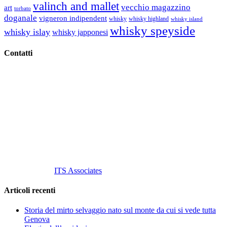
valinch and mallet
vecchio magazzino
art
torbato
doganale
vigneron indipendent
whisky
whisky highland
whisky island
whisky speyside
whisky islay
whisky japponesi
Contatti
Vino Vino di Gaviglio Andrea
C.so S. Gottardo, 13 20136 Milano MI
Tel
. +39 02 58.10.12.39
Cell.
+39 329 711 1014
P. Iva 10847580965
info@vinovinomilano.it
© 2013 Vino Vino di Andrea Gaviglio.
Tutti i diritti riservati.
Customized by
ITS Associates
Articoli recenti
Storia del mirto selvaggio nato sul monte da cui si vede tutta
Genova