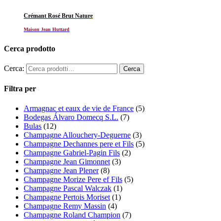
Crémant Rosé Brut Nature
Maison Jean Huttard
Cerca prodotto
Cerca:
Filtra per
Armagnac et eaux de vie de France
(5)
Bodegas Álvaro Domecq S.L.
(7)
Bulas
(12)
Champagne Allouchery-Deguerne
(3)
Champagne Dechannes pere et Fils
(5)
Champagne Gabriel-Pagin Fils
(2)
Champagne Jean Gimonnet
(3)
Champagne Jean Plener
(8)
Champagne Morize Pere ef Fils
(5)
Champagne Pascal Walczak
(1)
Champagne Pertois Moriset
(1)
Champagne Remy Massin
(4)
Champagne Roland Champion
(7)