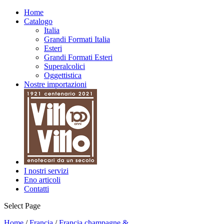
Home
Catalogo
Italia
Grandi Formati Italia
Esteri
Grandi Formati Esteri
Superalcolici
Oggettistica
Nostre importazioni
I nostri servizi
Eno articoli
Contatti
Select Page
Home
/
Francia
/
Francia champagne &