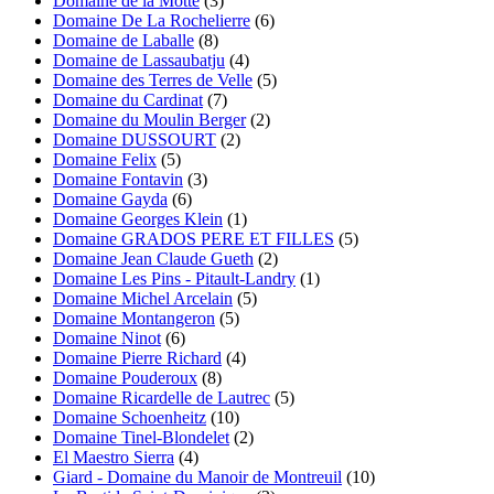
Domaine de la Motte
(3)
Domaine De La Rochelierre
(6)
Domaine de Laballe
(8)
Domaine de Lassaubatju
(4)
Domaine des Terres de Velle
(5)
Domaine du Cardinat
(7)
Domaine du Moulin Berger
(2)
Domaine DUSSOURT
(2)
Domaine Felix
(5)
Domaine Fontavin
(3)
Domaine Gayda
(6)
Domaine Georges Klein
(1)
Domaine GRADOS PERE ET FILLES
(5)
Domaine Jean Claude Gueth
(2)
Domaine Les Pins - Pitault-Landry
(1)
Domaine Michel Arcelain
(5)
Domaine Montangeron
(5)
Domaine Ninot
(6)
Domaine Pierre Richard
(4)
Domaine Pouderoux
(8)
Domaine Ricardelle de Lautrec
(5)
Domaine Schoenheitz
(10)
Domaine Tinel-Blondelet
(2)
El Maestro Sierra
(4)
Giard - Domaine du Manoir de Montreuil
(10)