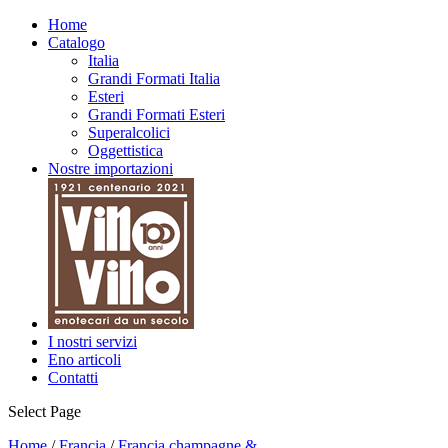
Home
Catalogo
Italia
Grandi Formati Italia
Esteri
Grandi Formati Esteri
Superalcolici
Oggettistica
Nostre importazioni
I nostri servizi
Eno articoli
Contatti
Select Page
Home
/
Francia
/
Francia champagne &