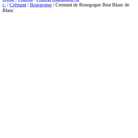
c.
/
Crémant
/
Bourgogne
/ Cremant de Bourgogne Brut Blanc de
Blanc