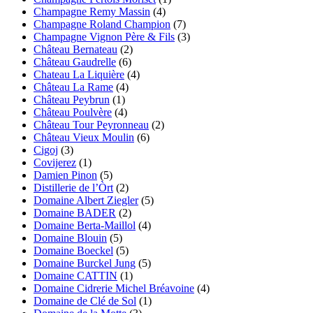
Champagne Remy Massin
(4)
Champagne Roland Champion
(7)
Champagne Vignon Père & Fils
(3)
Château Bernateau
(2)
Château Gaudrelle
(6)
Chateau La Liquière
(4)
Château La Rame
(4)
Château Peybrun
(1)
Château Poulvère
(4)
Château Tour Peyronneau
(2)
Château Vieux Moulin
(6)
Cigoj
(3)
Covijerez
(1)
Damien Pinon
(5)
Distillerie de l’Òrt
(2)
Domaine Albert Ziegler
(5)
Domaine BADER
(2)
Domaine Berta-Maillol
(4)
Domaine Blouin
(5)
Domaine Boeckel
(5)
Domaine Burckel Jung
(5)
Domaine CATTIN
(1)
Domaine Cidrerie Michel Bréavoine
(4)
Domaine de Clé de Sol
(1)