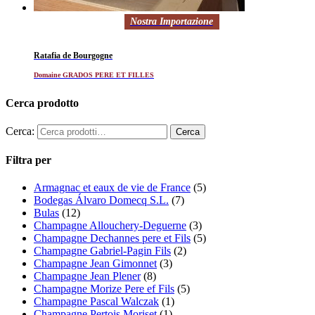
Nostra Importazione
Ratafia de Bourgogne
Domaine GRADOS PERE ET FILLES
Cerca prodotto
Cerca:
Filtra per
Armagnac et eaux de vie de France
(5)
Bodegas Álvaro Domecq S.L.
(7)
Bulas
(12)
Champagne Allouchery-Deguerne
(3)
Champagne Dechannes pere et Fils
(5)
Champagne Gabriel-Pagin Fils
(2)
Champagne Jean Gimonnet
(3)
Champagne Jean Plener
(8)
Champagne Morize Pere ef Fils
(5)
Champagne Pascal Walczak
(1)
Champagne Pertois Moriset
(1)