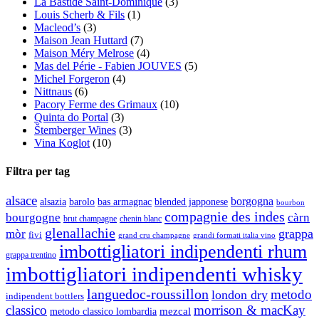
La Bastide Saint-Dominique
(3)
Louis Scherb & Fils
(1)
Macleod’s
(3)
Maison Jean Huttard
(7)
Maison Méry Melrose
(4)
Mas del Périe - Fabien JOUVES
(5)
Michel Forgeron
(4)
Nittnaus
(6)
Pacory Ferme des Grimaux
(10)
Quinta do Portal
(3)
Štemberger Wines
(3)
Vina Koglot
(10)
Filtra per tag
alsace
borgogna
alsazia
barolo
blended japponese
bas armagnac
bourbon
compagnie des indes
bourgogne
càrn
brut champagne
chenin blanc
glenallachie
grappa
mòr
fivi
grandi formati italia vino
grand cru champagne
imbottigliatori indipendenti rhum
grappa trentino
imbottigliatori indipendenti whisky
languedoc-roussillon
metodo
london dry
indipendent bottlers
classico
morrison & macKay
mezcal
metodo classico lombardia