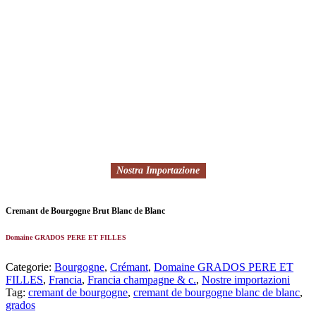
Nostra Importazione
Cremant de Bourgogne Brut Blanc de Blanc
Domaine GRADOS PERE ET FILLES
Categorie:
Bourgogne
,
Crémant
,
Domaine GRADOS PERE ET
FILLES
,
Francia
,
Francia champagne & c.
,
Nostre importazioni
Tag:
cremant de bourgogne
,
cremant de bourgogne blanc de blanc
,
grados