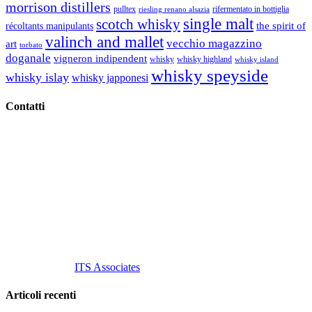
morrison distillers
pulltex
rifermentato in bottiglia
riesling renano alsazia
single malt
scotch whisky
récoltants manipulants
the spirit of
valinch and mallet
vecchio magazzino
art
torbato
doganale
vigneron indipendent
whisky
whisky highland
whisky island
whisky speyside
whisky islay
whisky japponesi
Contatti
Vino Vino di Gaviglio Andrea
C.so S. Gottardo, 13 20136 Milano MI
Tel
. +39 02 58.10.12.39
Cell.
+39 329 711 1014
P. Iva 10847580965
info@vinovinomilano.it
© 2013 Vino Vino di Andrea Gaviglio.
Tutti i diritti riservati.
Customized by
ITS Associates
Articoli recenti