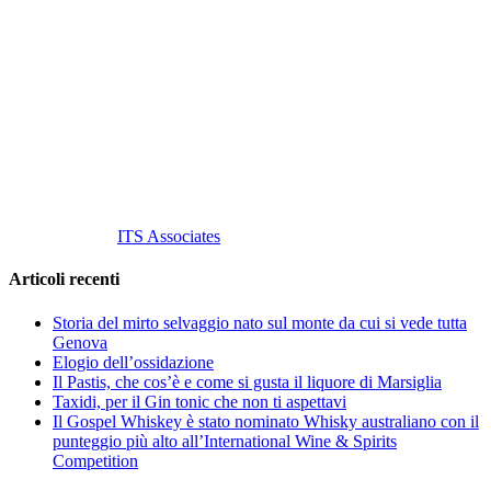
Vino Vino di Gaviglio Andrea
C.so S. Gottardo, 13 20136 Milano MI
Tel
. +39 02 58.10.12.39
Cell.
+39 329 711 1014
P. Iva 10847580965
info@vinovinomilano.it
© 2013 Vino Vino di Andrea Gaviglio.
Tutti i diritti riservati.
Customized by
ITS Associates
Articoli recenti
Storia del mirto selvaggio nato sul monte da cui si vede tutta
Genova
Elogio dell’ossidazione
Il Pastis, che cos’è e come si gusta il liquore di Marsiglia
Taxidi, per il Gin tonic che non ti aspettavi
Il Gospel Whiskey è stato nominato Whisky australiano con il
punteggio più alto all’International Wine & Spirits
Competition