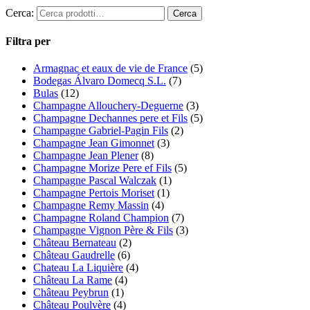
Cerca:
Filtra per
Armagnac et eaux de vie de France
(5)
Bodegas Álvaro Domecq S.L.
(7)
Bulas
(12)
Champagne Allouchery-Deguerne
(3)
Champagne Dechannes pere et Fils
(5)
Champagne Gabriel-Pagin Fils
(2)
Champagne Jean Gimonnet
(3)
Champagne Jean Plener
(8)
Champagne Morize Pere ef Fils
(5)
Champagne Pascal Walczak
(1)
Champagne Pertois Moriset
(1)
Champagne Remy Massin
(4)
Champagne Roland Champion
(7)
Champagne Vignon Père & Fils
(3)
Château Bernateau
(2)
Château Gaudrelle
(6)
Chateau La Liquière
(4)
Château La Rame
(4)
Château Peybrun
(1)
Château Poulvère
(4)