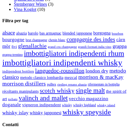
Štemberger Wines
(3)
Vina Koglot
(10)
Filtra per tag
alsace
borgogna
alsazia
barolo
blended japponese
bas armagnac
bourbon
compagnie des indes
bourgogne
càrn
brut champagne
chenin blanc
glenallachie
grappa
mòr
fivi
grandi formati italia vino
grand cru champagne
imbottigliatori indipendenti rhum
grappa trentino
imbottigliatori indipendenti whisky
languedoc-roussillon
metodo
london dry
indipendent bottlers
classico
morrison & macKay
mezcal
metodo classico lombardia
morrison distillers
pulltex
rifermentato in bottiglia
riesling renano alsazia
single malt
scotch whisky
récoltants manipulants
the spirit of
valinch and mallet
vecchio magazzino
art
torbato
doganale
vigneron indipendent
whisky
whisky highland
whisky island
whisky speyside
whisky islay
whisky japponesi
Contatti