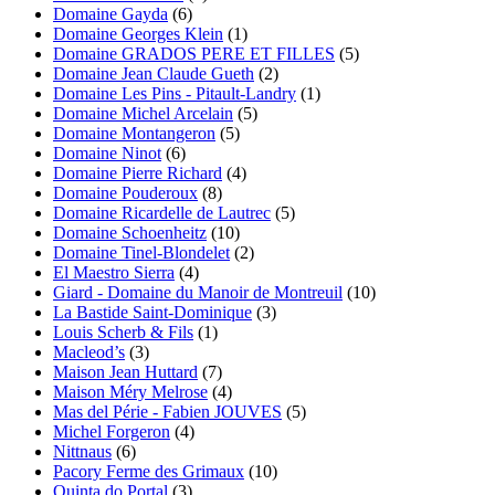
Domaine Gayda
(6)
Domaine Georges Klein
(1)
Domaine GRADOS PERE ET FILLES
(5)
Domaine Jean Claude Gueth
(2)
Domaine Les Pins - Pitault-Landry
(1)
Domaine Michel Arcelain
(5)
Domaine Montangeron
(5)
Domaine Ninot
(6)
Domaine Pierre Richard
(4)
Domaine Pouderoux
(8)
Domaine Ricardelle de Lautrec
(5)
Domaine Schoenheitz
(10)
Domaine Tinel-Blondelet
(2)
El Maestro Sierra
(4)
Giard - Domaine du Manoir de Montreuil
(10)
La Bastide Saint-Dominique
(3)
Louis Scherb & Fils
(1)
Macleod’s
(3)
Maison Jean Huttard
(7)
Maison Méry Melrose
(4)
Mas del Périe - Fabien JOUVES
(5)
Michel Forgeron
(4)
Nittnaus
(6)
Pacory Ferme des Grimaux
(10)
Quinta do Portal
(3)