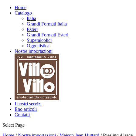
Biologico
Home
Catalogo
Italia
Grandi Formati Italia
Esteri
Grandi Formati Esteri
Superalcolici
Oggettistica
Nostre importazioni
I nostri servizi
Eno articoli
Contatti
Select Page
Home
/
Nostre importazioni
/
Maison Jean Huttard
/ Riesling Alsace