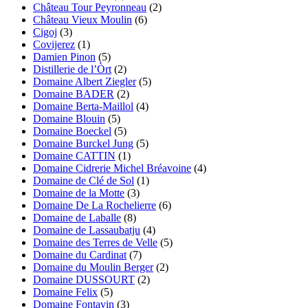
Château Tour Peyronneau
(2)
Château Vieux Moulin
(6)
Cigoj
(3)
Covijerez
(1)
Damien Pinon
(5)
Distillerie de l’Òrt
(2)
Domaine Albert Ziegler
(5)
Domaine BADER
(2)
Domaine Berta-Maillol
(4)
Domaine Blouin
(5)
Domaine Boeckel
(5)
Domaine Burckel Jung
(5)
Domaine CATTIN
(1)
Domaine Cidrerie Michel Bréavoine
(4)
Domaine de Clé de Sol
(1)
Domaine de la Motte
(3)
Domaine De La Rochelierre
(6)
Domaine de Laballe
(8)
Domaine de Lassaubatju
(4)
Domaine des Terres de Velle
(5)
Domaine du Cardinat
(7)
Domaine du Moulin Berger
(2)
Domaine DUSSOURT
(2)
Domaine Felix
(5)
Domaine Fontavin
(3)