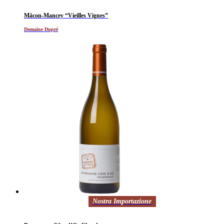
Mâcon-Mancey “Vieilles Vignes”
Domaine Dupré
Nostra Importazione