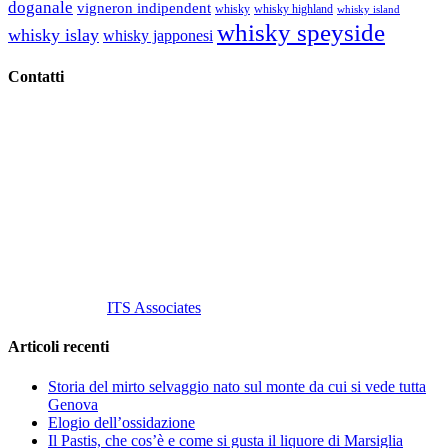
doganale
vigneron indipendent
whisky
whisky highland
whisky island
whisky speyside
whisky islay
whisky japponesi
Contatti
Vino Vino di Gaviglio Andrea
C.so S. Gottardo, 13 20136 Milano MI
Tel
. +39 02 58.10.12.39
Cell.
+39 329 711 1014
P. Iva 10847580965
info@vinovinomilano.it
© 2013 Vino Vino di Andrea Gaviglio.
Tutti i diritti riservati.
Customized by
ITS Associates
Articoli recenti
Storia del mirto selvaggio nato sul monte da cui si vede tutta
Genova
Elogio dell’ossidazione
Il Pastis, che cos’è e come si gusta il liquore di Marsiglia