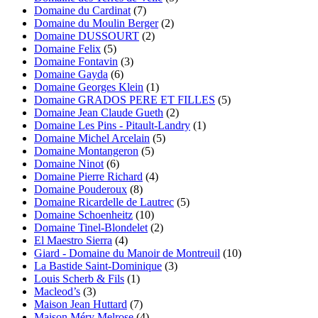
Domaine du Cardinat
(7)
Domaine du Moulin Berger
(2)
Domaine DUSSOURT
(2)
Domaine Felix
(5)
Domaine Fontavin
(3)
Domaine Gayda
(6)
Domaine Georges Klein
(1)
Domaine GRADOS PERE ET FILLES
(5)
Domaine Jean Claude Gueth
(2)
Domaine Les Pins - Pitault-Landry
(1)
Domaine Michel Arcelain
(5)
Domaine Montangeron
(5)
Domaine Ninot
(6)
Domaine Pierre Richard
(4)
Domaine Pouderoux
(8)
Domaine Ricardelle de Lautrec
(5)
Domaine Schoenheitz
(10)
Domaine Tinel-Blondelet
(2)
El Maestro Sierra
(4)
Giard - Domaine du Manoir de Montreuil
(10)
La Bastide Saint-Dominique
(3)
Louis Scherb & Fils
(1)
Macleod’s
(3)
Maison Jean Huttard
(7)
Maison Méry Melrose
(4)