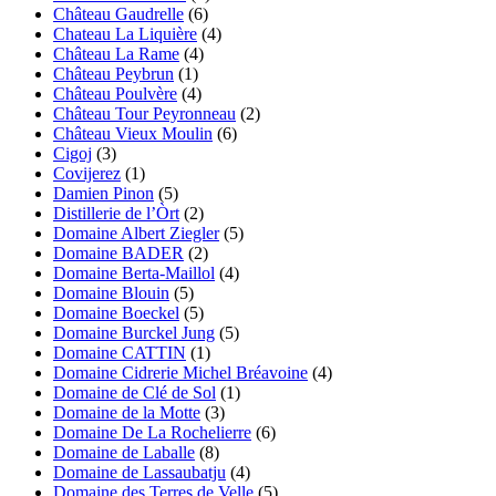
Château Gaudrelle
(6)
Chateau La Liquière
(4)
Château La Rame
(4)
Château Peybrun
(1)
Château Poulvère
(4)
Château Tour Peyronneau
(2)
Château Vieux Moulin
(6)
Cigoj
(3)
Covijerez
(1)
Damien Pinon
(5)
Distillerie de l’Òrt
(2)
Domaine Albert Ziegler
(5)
Domaine BADER
(2)
Domaine Berta-Maillol
(4)
Domaine Blouin
(5)
Domaine Boeckel
(5)
Domaine Burckel Jung
(5)
Domaine CATTIN
(1)
Domaine Cidrerie Michel Bréavoine
(4)
Domaine de Clé de Sol
(1)
Domaine de la Motte
(3)
Domaine De La Rochelierre
(6)
Domaine de Laballe
(8)
Domaine de Lassaubatju
(4)
Domaine des Terres de Velle
(5)