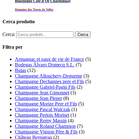
Bourgogne Côte d’Or Chardonnay
Domaine des Terres de Velles
Cerca prodotto
Cerca:
Filtra per
Armagnac et eaux de vie de France
(5)
Bodegas Álvaro Domecq S.L.
(7)
Bulas
(12)
Champagne Allouchery-Deguerne
(3)
Champagne Dechannes pere et Fils
(5)
Champagne Gabriel-Pagin Fils
(2)
Champagne Jean Gimonnet
(3)
Champagne Jean Plener
(8)
Champagne Morize Pere ef Fils
(5)
Champagne Pascal Walczak
(1)
Champagne Pertois Moriset
(1)
Champagne Remy Massin
(4)
Champagne Roland Champion
(7)
Champagne Vignon Père & Fils
(3)
Château Bernateau
(2)