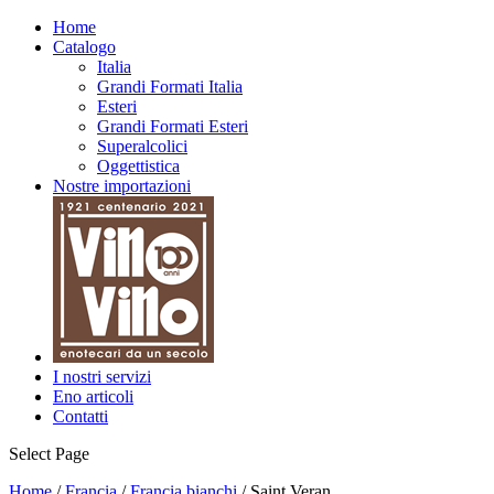
Home
Catalogo
Italia
Grandi Formati Italia
Esteri
Grandi Formati Esteri
Superalcolici
Oggettistica
Nostre importazioni
I nostri servizi
Eno articoli
Contatti
Select Page
Home
/
Francia
/
Francia bianchi
/ Saint Veran