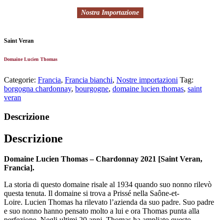
Nostra Importazione
Saint Veran
Domaine Lucien Thomas
Categorie:
Francia
,
Francia bianchi
,
Nostre importazioni
Tag:
borgogna chardonnay
,
bourgogne
,
domaine lucien thomas
,
saint
veran
Descrizione
Descrizione
Domaine Lucien Thomas – Chardonnay 2021 [Saint Veran,
Francia].
La storia di questo domaine risale al 1934 quando suo nonno rilevò
questa tenuta. Il domaine si trova a Prissé nella Saône-et-
Loire. Lucien Thomas ha rilevato l’azienda da suo padre. Suo padre
e suo nonno hanno pensato molto a lui e ora Thomas punta alla
perfezione. Negli ultimi 20 anni, Thomas ha ampliato questo