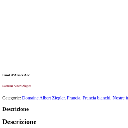
Pinot d’Alsace Aoc
Domaine Albert Ziegler
Categorie:
Domaine Albert Ziegler
,
Francia
,
Francia bianchi
,
Nostre i
Descrizione
Descrizione