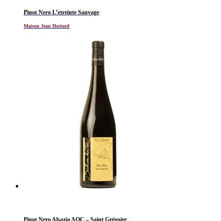
Pinot Nero L’etreinte Sauvage
Maison Jean Huttard
Pinot Nero Alsazia AOC – Saint Grégoire