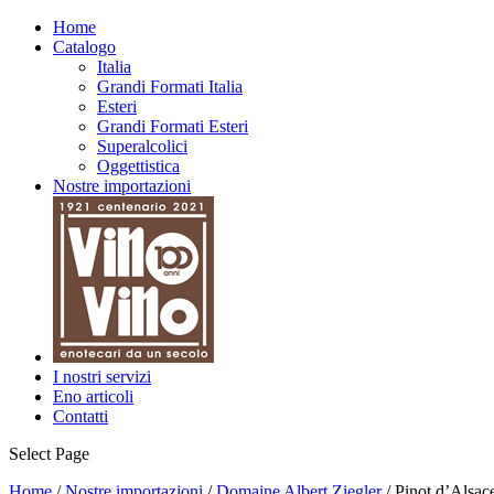
Home
Catalogo
Italia
Grandi Formati Italia
Esteri
Grandi Formati Esteri
Superalcolici
Oggettistica
Nostre importazioni
I nostri servizi
Eno articoli
Contatti
Select Page
Home
/
Nostre importazioni
/
Domaine Albert Ziegler
/ Pinot d’Alsac