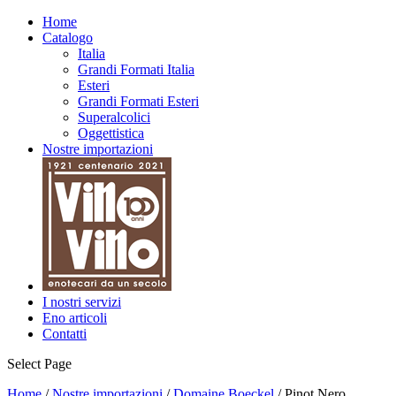
Biologico
Home
Catalogo
Italia
Grandi Formati Italia
Esteri
Grandi Formati Esteri
Superalcolici
Oggettistica
Nostre importazioni
I nostri servizi
Eno articoli
Contatti
Select Page
Home
/
Nostre importazioni
/
Domaine Boeckel
/ Pinot Nero