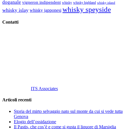
doganale
vigneron indipendent
whisky
whisky highland
whisky island
whisky speyside
whisky islay
whisky japponesi
Contatti
Vino Vino di Gaviglio Andrea
C.so S. Gottardo, 13 20136 Milano MI
Tel
. +39 02 58.10.12.39
Cell.
+39 329 711 1014
P. Iva 10847580965
info@vinovinomilano.it
© 2013 Vino Vino di Andrea Gaviglio.
Tutti i diritti riservati.
Customized by
ITS Associates
Articoli recenti
Storia del mirto selvaggio nato sul monte da cui si vede tutta
Genova
Elogio dell’ossidazione
Il Pastis, che cos’è e come si gusta il liquore di Marsiglia