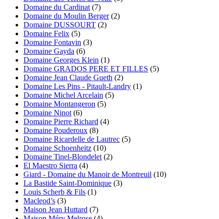
Domaine du Cardinat
(7)
Domaine du Moulin Berger
(2)
Domaine DUSSOURT
(2)
Domaine Felix
(5)
Domaine Fontavin
(3)
Domaine Gayda
(6)
Domaine Georges Klein
(1)
Domaine GRADOS PERE ET FILLES
(5)
Domaine Jean Claude Gueth
(2)
Domaine Les Pins - Pitault-Landry
(1)
Domaine Michel Arcelain
(5)
Domaine Montangeron
(5)
Domaine Ninot
(6)
Domaine Pierre Richard
(4)
Domaine Pouderoux
(8)
Domaine Ricardelle de Lautrec
(5)
Domaine Schoenheitz
(10)
Domaine Tinel-Blondelet
(2)
El Maestro Sierra
(4)
Giard - Domaine du Manoir de Montreuil
(10)
La Bastide Saint-Dominique
(3)
Louis Scherb & Fils
(1)
Macleod’s
(3)
Maison Jean Huttard
(7)
Maison Méry Melrose
(4)