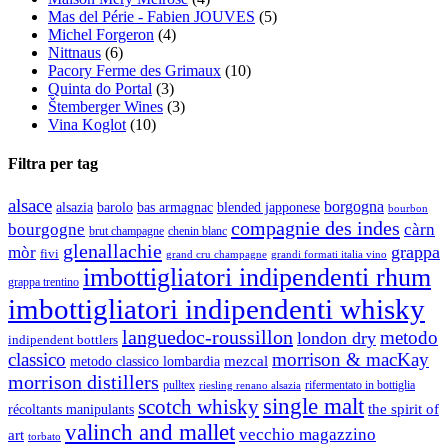
Mas del Périe - Fabien JOUVES
(5)
Michel Forgeron
(4)
Nittnaus
(6)
Pacory Ferme des Grimaux
(10)
Quinta do Portal
(3)
Štemberger Wines
(3)
Vina Koglot
(10)
Filtra per tag
alsace
borgogna
alsazia
barolo
blended japponese
bas armagnac
bourbon
compagnie des indes
bourgogne
càrn
brut champagne
chenin blanc
glenallachie
grappa
mòr
fivi
grandi formati italia vino
grand cru champagne
imbottigliatori indipendenti rhum
grappa trentino
imbottigliatori indipendenti whisky
languedoc-roussillon
metodo
london dry
indipendent bottlers
classico
morrison & macKay
mezcal
metodo classico lombardia
morrison distillers
pulltex
rifermentato in bottiglia
riesling renano alsazia
single malt
scotch whisky
récoltants manipulants
the spirit of
valinch and mallet
vecchio magazzino
art
torbato