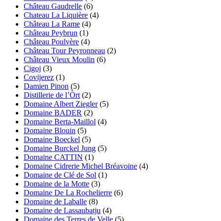
Château Gaudrelle
(6)
Chateau La Liquière
(4)
Château La Rame
(4)
Château Peybrun
(1)
Château Poulvère
(4)
Château Tour Peyronneau
(2)
Château Vieux Moulin
(6)
Cigoj
(3)
Covijerez
(1)
Damien Pinon
(5)
Distillerie de l’Òrt
(2)
Domaine Albert Ziegler
(5)
Domaine BADER
(2)
Domaine Berta-Maillol
(4)
Domaine Blouin
(5)
Domaine Boeckel
(5)
Domaine Burckel Jung
(5)
Domaine CATTIN
(1)
Domaine Cidrerie Michel Bréavoine
(4)
Domaine de Clé de Sol
(1)
Domaine de la Motte
(3)
Domaine De La Rochelierre
(6)
Domaine de Laballe
(8)
Domaine de Lassaubatju
(4)
Domaine des Terres de Velle
(5)