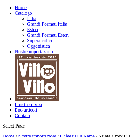
Home
Catalogo
Italia
Grandi Formati Italia
Esteri
Grandi Formati Esteri
Superalcolici
Oggettistica
Nostre importazioni
I nostri servizi
Eno articoli
Contatti
Select Page
Home
/
Nostre importazioni
/
Château La Rame
/ Sainte Croix Du