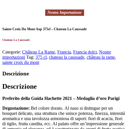
Nostra Importazione
Sainte Croix Du Mont Aop 375cl – Chateau La Caussade
Chateau La Caussade
Categorie:
Château La Rame
,
Francia
,
Francia dolci
,
Nostre
importazioni
Tag:
375 cl
,
chateau la caussade
,
château la rame
,
sainte croix du mont
Descrizione
Descrizione
Preferito della Guida Hachette 2021 – Medaglia d’oro Parigi
Degustazione:
Bel colore dorato. Al naso si distingue per un
bouquet delicato, una struttura che unisce potenza, finezza, intensità
aromatica e una tavolozza armoniosa di sapori: fiori di acacia, fiori
di tiglio, frutta candita, ecc. Al palato offre un’impressione generale
di armonia ed eleganza, ed è caratterizzato da aromi di frutta esotica,