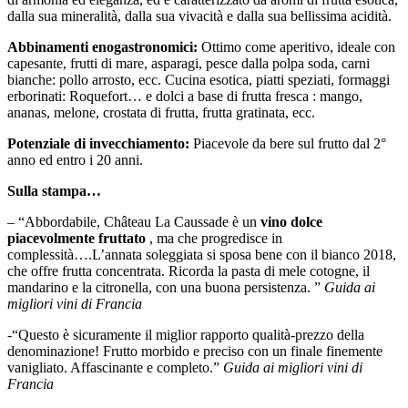
dalla sua mineralità, dalla sua vivacità e dalla sua bellissima acidità.
Abbinamenti enogastronomici:
Ottimo come aperitivo, ideale con
capesante, frutti di mare, asparagi, pesce dalla polpa soda, carni
bianche: pollo arrosto, ecc. Cucina esotica, piatti speziati, formaggi
erborinati: Roquefort… e dolci a base di frutta fresca : mango,
ananas, melone, crostata di frutta, frutta gratinata, ecc.
Potenziale di invecchiamento:
Piacevole da bere sul frutto dal 2°
anno ed entro i 20 anni.
Sulla stampa…
– “Abbordabile, Château La Caussade è un
vino dolce
piacevolmente fruttato
, ma che progredisce in
complessità….L’annata soleggiata si sposa bene con il bianco 2018,
che offre frutta concentrata. Ricorda la pasta di mele cotogne, il
mandarino e la citronella, con una buona persistenza. ”
Guida ai
migliori vini di Francia
-“Questo è sicuramente il miglior rapporto qualità-prezzo della
denominazione! Frutto morbido e preciso con un finale finemente
vanigliato. Affascinante e completo.”
Guida ai migliori vini di
Francia