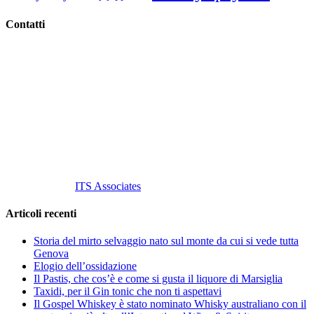
Contatti
Vino Vino di Gaviglio Andrea
C.so S. Gottardo, 13 20136 Milano MI
Tel
. +39 02 58.10.12.39
Cell.
+39 329 711 1014
P. Iva 10847580965
info@vinovinomilano.it
© 2013 Vino Vino di Andrea Gaviglio.
Tutti i diritti riservati.
Customized by
ITS Associates
Articoli recenti
Storia del mirto selvaggio nato sul monte da cui si vede tutta
Genova
Elogio dell’ossidazione
Il Pastis, che cos’è e come si gusta il liquore di Marsiglia
Taxidi, per il Gin tonic che non ti aspettavi
Il Gospel Whiskey è stato nominato Whisky australiano con il