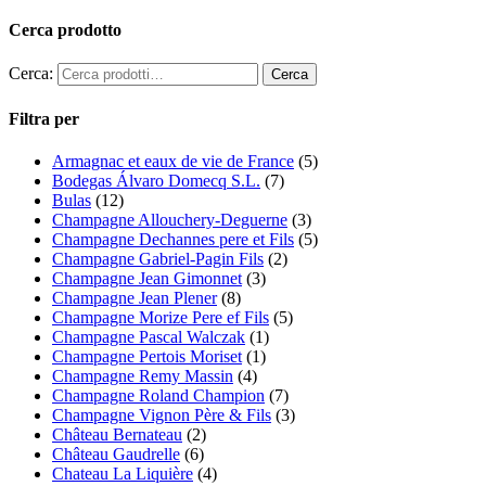
Cerca prodotto
Cerca:
Filtra per
Armagnac et eaux de vie de France
(5)
Bodegas Álvaro Domecq S.L.
(7)
Bulas
(12)
Champagne Allouchery-Deguerne
(3)
Champagne Dechannes pere et Fils
(5)
Champagne Gabriel-Pagin Fils
(2)
Champagne Jean Gimonnet
(3)
Champagne Jean Plener
(8)
Champagne Morize Pere ef Fils
(5)
Champagne Pascal Walczak
(1)
Champagne Pertois Moriset
(1)
Champagne Remy Massin
(4)
Champagne Roland Champion
(7)
Champagne Vignon Père & Fils
(3)
Château Bernateau
(2)
Château Gaudrelle
(6)
Chateau La Liquière
(4)