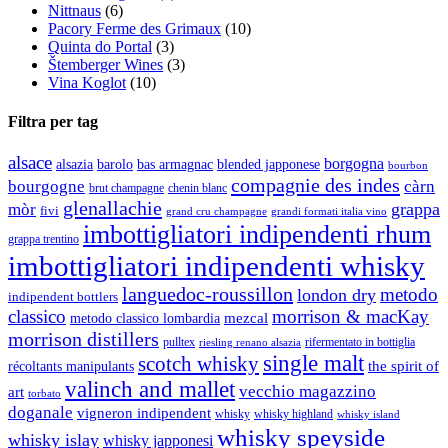
Nittnaus
(6)
Pacory Ferme des Grimaux
(10)
Quinta do Portal
(3)
Štemberger Wines
(3)
Vina Koglot
(10)
Filtra per tag
alsace
borgogna
alsazia
barolo
blended japponese
bas armagnac
bourbon
compagnie des indes
bourgogne
càrn
brut champagne
chenin blanc
glenallachie
grappa
mòr
fivi
grandi formati italia vino
grand cru champagne
imbottigliatori indipendenti rhum
grappa trentino
imbottigliatori indipendenti whisky
languedoc-roussillon
metodo
london dry
indipendent bottlers
classico
morrison & macKay
mezcal
metodo classico lombardia
morrison distillers
pulltex
rifermentato in bottiglia
riesling renano alsazia
single malt
scotch whisky
récoltants manipulants
the spirit of
valinch and mallet
vecchio magazzino
art
torbato
doganale
vigneron indipendent
whisky
whisky highland
whisky island
whisky speyside
whisky islay
whisky japponesi