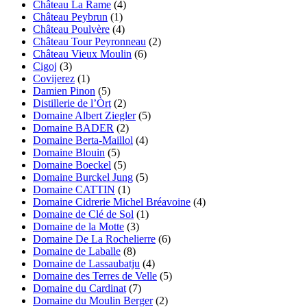
Château La Rame
(4)
Château Peybrun
(1)
Château Poulvère
(4)
Château Tour Peyronneau
(2)
Château Vieux Moulin
(6)
Cigoj
(3)
Covijerez
(1)
Damien Pinon
(5)
Distillerie de l’Òrt
(2)
Domaine Albert Ziegler
(5)
Domaine BADER
(2)
Domaine Berta-Maillol
(4)
Domaine Blouin
(5)
Domaine Boeckel
(5)
Domaine Burckel Jung
(5)
Domaine CATTIN
(1)
Domaine Cidrerie Michel Bréavoine
(4)
Domaine de Clé de Sol
(1)
Domaine de la Motte
(3)
Domaine De La Rochelierre
(6)
Domaine de Laballe
(8)
Domaine de Lassaubatju
(4)
Domaine des Terres de Velle
(5)
Domaine du Cardinat
(7)
Domaine du Moulin Berger
(2)