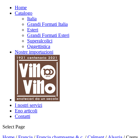
Home
Catalogo
Italia
Grandi Formati Italia
Esteri
Grandi Formati Esteri
Superalcolici
Oggettistica
Nostre importazioni
I nostri servizi
Eno articoli
Contatti
Select Page
Home
/
Francia
/
Francia champagne & c.
/
Crémant
/
Alsazia
/ Crema