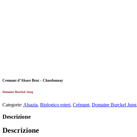
Cremant d’Alsace Brut – Chardonnay
Domaine Burckel Jung
Categorie:
Alsazia
,
Biologico esteri
,
Crémant
,
Domaine Burckel Jung
Descrizione
Descrizione