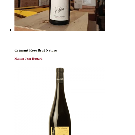
Crémant Rosé Brut Nature
Maison Jean Huttard