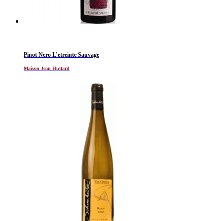
Pinot Nero L’etreinte Sauvage
Maison Jean Huttard