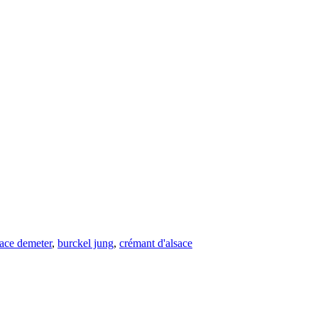
sace demeter
,
burckel jung
,
crémant d'alsace