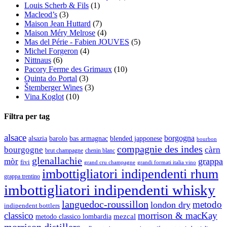
Louis Scherb & Fils
(1)
Macleod’s
(3)
Maison Jean Huttard
(7)
Maison Méry Melrose
(4)
Mas del Périe - Fabien JOUVES
(5)
Michel Forgeron
(4)
Nittnaus
(6)
Pacory Ferme des Grimaux
(10)
Quinta do Portal
(3)
Štemberger Wines
(3)
Vina Koglot
(10)
Filtra per tag
alsace
borgogna
alsazia
barolo
blended japponese
bas armagnac
bourbon
compagnie des indes
bourgogne
càrn
brut champagne
chenin blanc
glenallachie
grappa
mòr
fivi
grandi formati italia vino
grand cru champagne
imbottigliatori indipendenti rhum
grappa trentino
imbottigliatori indipendenti whisky
languedoc-roussillon
metodo
london dry
indipendent bottlers
classico
morrison & macKay
mezcal
metodo classico lombardia
morrison distillers