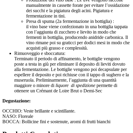
manualmente in cassette forate per evitare l’ossidazione
dei succhi e la pigiatura degli acini. Pigiatura e
fermentazione in tini.
Presa di spuma (2a fermentazione in bottiglia) :
il vino base viene confezionato in una bottiglia tappata
con l’aggiunta di zucchero e lievito in modo che
fermenti in bottiglia, producendo anidride carbonica. Il
vino rimane poi su graticci per dodici mesi in modo che
acquisti più grasso e complessità.
Rimuoveggio e sboccatura:
Terminato il periodo di affinamento, le bottiglie vengono
poste a testa in giù per eliminare il deposito di lieviti dovuto
alla fermentazione. Le bottiglie vengono poi decapsulate per
espellere il deposito e poi richiuse con il tappo di sughero e la
museruola. Preliminarmente, l’aggiunta di una quantità
maggiore o minore di
liquore di
spedizione
permette di
ottenere un Crémant de Loire Brut o Demi-Sec
Degustazione:
OCCHIO: Veste brillante e scintillante.
NASO: Floreale
BOCCA: Bollicine fini e sostenute, aromi di frutti bianchi