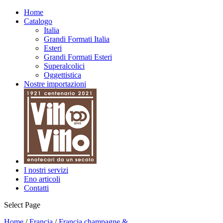
Home
Catalogo
Italia
Grandi Formati Italia
Esteri
Grandi Formati Esteri
Superalcolici
Oggettistica
Nostre importazioni
I nostri servizi
Eno articoli
Contatti
Select Page
Home
/
Francia
/
Francia champagne &