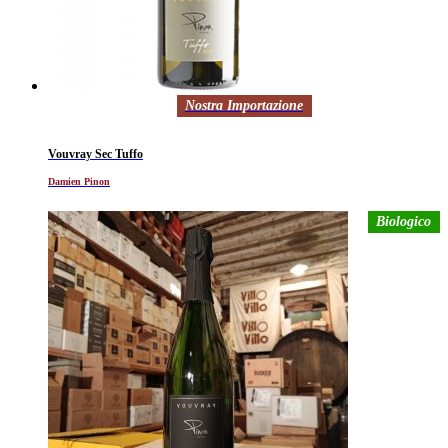
Nostra Importazione
Al momento non disponibile
Vouvray Sec Tuffo
Damien Pinon
Biologico