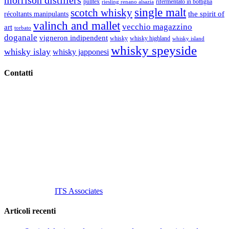
pulltex
rifermentato in bottiglia
riesling renano alsazia
single malt
scotch whisky
récoltants manipulants
the spirit of
valinch and mallet
vecchio magazzino
art
torbato
doganale
vigneron indipendent
whisky
whisky highland
whisky island
whisky speyside
whisky islay
whisky japponesi
Contatti
Vino Vino di Gaviglio Andrea
C.so S. Gottardo, 13 20136 Milano MI
Tel
. +39 02 58.10.12.39
Cell.
+39 329 711 1014
P. Iva 10847580965
info@vinovinomilano.it
© 2013 Vino Vino di Andrea Gaviglio.
Tutti i diritti riservati.
Customized by
ITS Associates
Articoli recenti