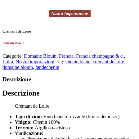
Nostra Importazione
Crémant de Loire
Domaine Blouin
Categorie:
Domaine Blouin
,
Francia
,
Francia champagne & c.
,
Loira
,
Nostre importazioni
Tag:
chenin blanc
,
cremant de loire
,
domaine blouin
,
fandechenin
Descrizione
Descrizione
Crémant de Loire
Tipo di vino:
Vino bianco frizzante (brut o demi-sec)
Vitigno:
Chenin
100%
Terreno:
Argilloso-scistoso
Vinificazione:
Produzione del vino base : Le uve vengono raccolte