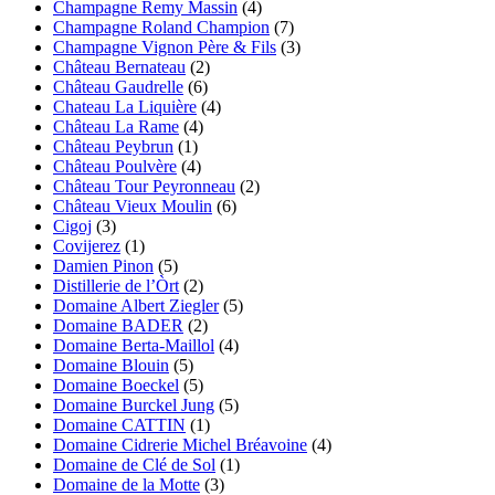
Champagne Remy Massin
(4)
Champagne Roland Champion
(7)
Champagne Vignon Père & Fils
(3)
Château Bernateau
(2)
Château Gaudrelle
(6)
Chateau La Liquière
(4)
Château La Rame
(4)
Château Peybrun
(1)
Château Poulvère
(4)
Château Tour Peyronneau
(2)
Château Vieux Moulin
(6)
Cigoj
(3)
Covijerez
(1)
Damien Pinon
(5)
Distillerie de l’Òrt
(2)
Domaine Albert Ziegler
(5)
Domaine BADER
(2)
Domaine Berta-Maillol
(4)
Domaine Blouin
(5)
Domaine Boeckel
(5)
Domaine Burckel Jung
(5)
Domaine CATTIN
(1)
Domaine Cidrerie Michel Bréavoine
(4)
Domaine de Clé de Sol
(1)
Domaine de la Motte
(3)